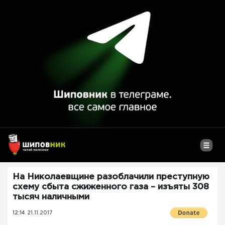
На Николаевщине разоблачили преступную
схему сбыта сжиженного газа – изъяты 308
тысяч наличными
12:14
21.11.2017