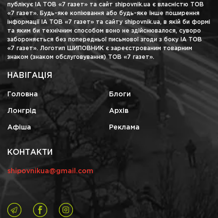
публікує ІА ТОВ «7 газет» та сайт shipovnik.ua є власністю ТОВ
«7 газет». Будь-яке копіювання або будь-яке інше поширення
інформації ІА ТОВ «7 газет» та сайту shipovnik.ua, в якій би формі
та яким би технічним способом воно не здійснювалося, суворо
забороняється без попередньої письмової згоди з боку ІА ТОВ
«7 газет». Логотип ШИПОВНИК є зареєстрованим товарним
знаком (знаком обслуговування) ТОВ «7 газет».
НАВІГАЦІЯ
Головна
Блоги
Лонгрід
Архів
Афіша
Реклама
КОНТАКТИ
shipovnikua@gmail.com