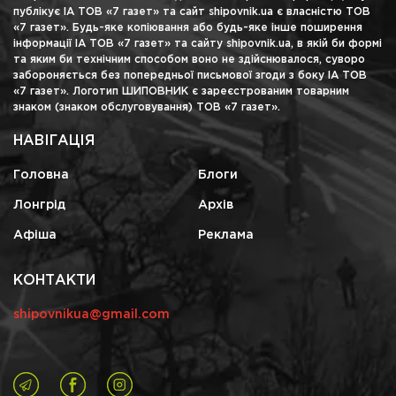
публікує ІА ТОВ «7 газет» та сайт shipovnik.ua є власністю ТОВ
«7 газет». Будь-яке копіювання або будь-яке інше поширення
інформації ІА ТОВ «7 газет» та сайту shipovnik.ua, в якій би формі
та яким би технічним способом воно не здійснювалося, суворо
забороняється без попередньої письмової згоди з боку ІА ТОВ
«7 газет». Логотип ШИПОВНИК є зареєстрованим товарним
знаком (знаком обслуговування) ТОВ «7 газет».
НАВІГАЦІЯ
Головна
Блоги
Лонгрід
Архів
Афіша
Реклама
КОНТАКТИ
shipovnikua@gmail.com