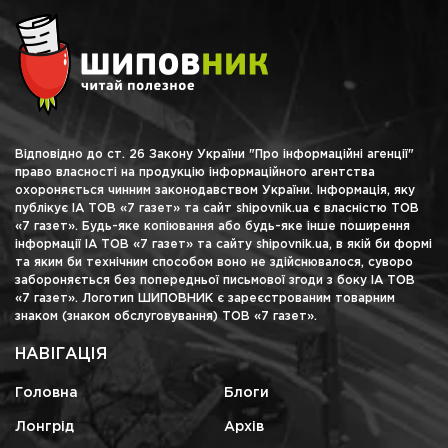
Відповідно до ст. 26 Закону України "Про інформаційні агенції"
право власності на продукцію інформаційного агентства
охороняється чинним законодавством України. Інформація, яку
публікує ІА ТОВ «7 газет» та сайт shipovnik.ua є власністю ТОВ
«7 газет». Будь-яке копіювання або будь-яке інше поширення
інформації ІА ТОВ «7 газет» та сайту shipovnik.ua, в якій би формі
та яким би технічним способом воно не здійснювалося, суворо
забороняється без попередньої письмової згоди з боку ІА ТОВ
«7 газет». Логотип ШИПОВНИК є зареєстрованим товарним
знаком (знаком обслуговування) ТОВ «7 газет».
НАВІГАЦІЯ
Головна
Блоги
Лонгрід
Архів