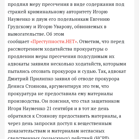
продлил меру пресечения в виде содержания под
стражей криминальному авторитету Игорю
Науменко и двум его подельникам Евгению
Грудскому и Игорю Уварову, обвиняемых в
вымогательстве. Об этом
сообщает
«Преступности.НЕТ»
. Отметим, что перед
рассмотрением ходатайства прокуратуры о
продлении меры пресечения подсудимым их
адвокаты заявили несколько ходатайств, которыми
пытались отозвать прокурора и судью. Так, адвокат
Дмитрий Прилипко заявил об отводе прокурора
Дениса Стоянова, аргументируя это тем, что
прокуратура не предоставила ему материалы
производства. Он пояснил, что стал защитником
Игоря Науменко 21 сентября и в тот же день
обратился к Стоянову предоставить материалы, а
через день запросил доступ к вещественным
доказательствам и материалам негласных
следственных (розыскных) действий (НСРД),