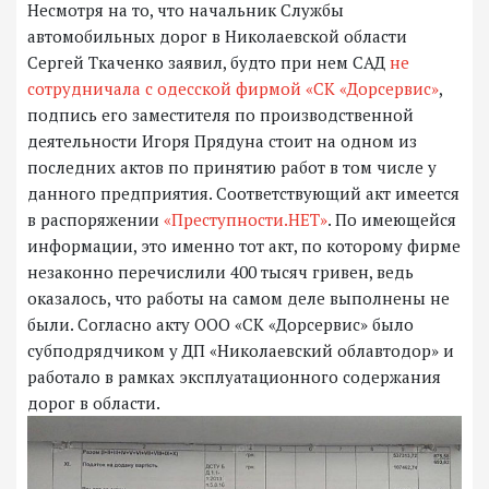
Несмотря на то, что начальник Службы
автомобильных дорог в Николаевской области
Сергей Ткаченко заявил, будто при нем САД
не
сотрудничала с одесской фирмой «СК «Дорсервис»
,
подпись его заместителя по производственной
деятельности Игоря Прядуна стоит на одном из
последних актов по принятию работ в том числе у
данного предприятия. Соответствующий акт имеется
в распоряжении
«Преступности.НЕТ»
. По имеющейся
информации, это именно тот акт, по которому фирме
незаконно перечислили 400 тысяч гривен, ведь
оказалось, что работы на самом деле выполнены не
были. Согласно акту ООО «СК «Дорсервис» было
субподрядчиком у ДП «Николаевский облавтодор» и
работало в рамках эксплуатационного содержания
дорог в области.