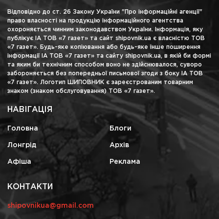
Відповідно до ст. 26 Закону України "Про інформаційні агенції"
право власності на продукцію інформаційного агентства
охороняється чинним законодавством України. Інформація, яку
публікує ІА ТОВ «7 газет» та сайт shipovnik.ua є власністю ТОВ
«7 газет». Будь-яке копіювання або будь-яке інше поширення
інформації ІА ТОВ «7 газет» та сайту shipovnik.ua, в якій би формі
та яким би технічним способом воно не здійснювалося, суворо
забороняється без попередньої письмової згоди з боку ІА ТОВ
«7 газет». Логотип ШИПОВНИК є зареєстрованим товарним
знаком (знаком обслуговування) ТОВ «7 газет».
НАВІГАЦІЯ
Головна
Блоги
Лонгрід
Архів
Афіша
Реклама
КОНТАКТИ
shipovnikua@gmail.com