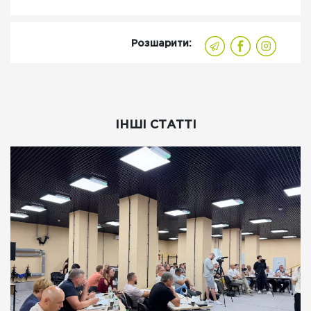
Розшарити:
ІНШІ СТАТТІ