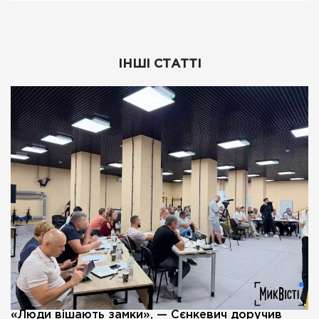
ІНШІ СТАТТІ
«Люди вішають замки», — Сєнкевич доручив