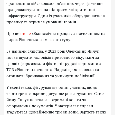
бронювання військовозобов’язаних через фіктивне
працевлаштування на підприємстві критичної
інфраструктури. Один із учасників оборудки визнав
провину та отримав умовний термін.
Про це
пише
«Економічна правда» з посиланням на
вирок Рівненського міського суду.
За даними слідства, у 2023 році Олександр Янчук
почав шукати чоловіків призовного віку, яким за
гроші оформлювали фіктивні трудові відносини з
ТОВ «Рівнетеплоенерго». Надалі це дозволяло їм
отримати бронювання та уникнути мобілізації.
У схемі також фігурував ще один учасник, щодо
якого триває окреме досудове розслідування. Саме
йому Янчук передавав отримані кошти за
оформлення документів. У матеріалах справи
згадуються щонайменше три епізоди. Вартість таких