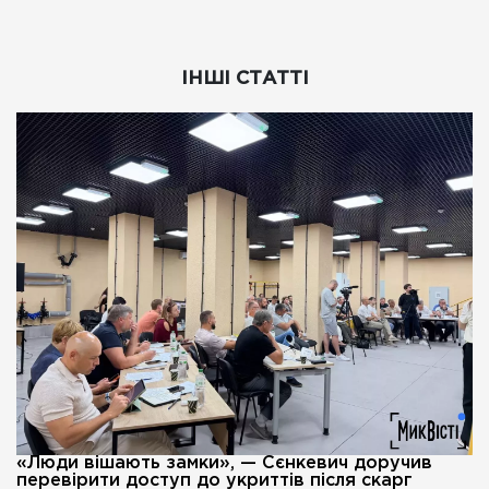
ІНШІ СТАТТІ
«Люди вішають замки», — Сєнкевич доручив
перевірити доступ до укриттів після скарг