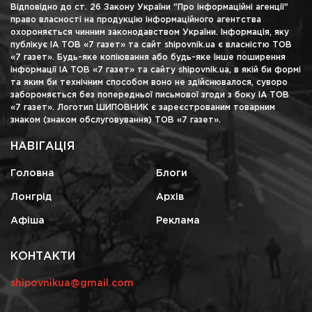
Відповідно до ст. 26 Закону України "Про інформаційні агенції"
право власності на продукцію інформаційного агентства
охороняється чинним законодавством України. Інформація, яку
публікує ІА ТОВ «7 газет» та сайт shipovnik.ua є власністю ТОВ
«7 газет». Будь-яке копіювання або будь-яке інше поширення
інформації ІА ТОВ «7 газет» та сайту shipovnik.ua, в якій би формі
та яким би технічним способом воно не здійснювалося, суворо
забороняється без попередньої письмової згоди з боку ІА ТОВ
«7 газет». Логотип ШИПОВНИК є зареєстрованим товарним
знаком (знаком обслуговування) ТОВ «7 газет».
НАВІГАЦІЯ
Головна
Блоги
Лонгрід
Архів
Афіша
Реклама
КОНТАКТИ
shipovnikua@gmail.com