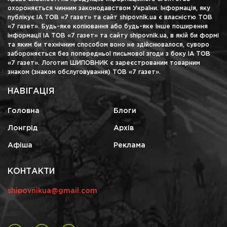
охороняється чинним законодавством України. Інформація, яку
публікує ІА ТОВ «7 газет» та сайт shipovnik.ua є власністю ТОВ
«7 газет». Будь-яке копіювання або будь-яке інше поширення
інформації ІА ТОВ «7 газет» та сайту shipovnik.ua, в якій би формі
та яким би технічним способом воно не здійснювалося, суворо
забороняється без попередньої письмової згоди з боку ІА ТОВ
«7 газет». Логотип ШИПОВНИК є зареєстрованим товарним
знаком (знаком обслуговування) ТОВ «7 газет».
НАВІГАЦІЯ
Головна
Блоги
Лонгрід
Архів
Афіша
Реклама
КОНТАКТИ
shipovnikua@gmail.com