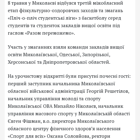
8 травня у Миколаєві відбувся третій міжобласний
етап фізкультурно-оздоровчих заходів та змагань
«Пліч-о-пліч студентські ліги» з баскетболу серед
студентів та студенток закладів вищої освіти під
гаслом «Разом переможемо».
Участь у змаганнях взяли команди закладів вищої
освіти Миколаївської, Одеської, Запорізької,
Херсонської та Дніпропетровської областей.
На урочистому відкритті були присутні почесні гості:
перший заступник начальника Миколаївської
обласної військової адміністрації Георгій Решетілов,
начальник управління молоді та спорту
Миколаївської ОВА Михайло Ніколаєв, начальник
управління масового спорту у Миколаївській області
Євген Фішман, в.о. директора Миколаївського
обласного центру фізичного здоров’я населення
«Спорт для всіх» Оксана Соловйова, ректори