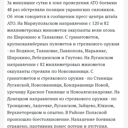
За минувшие сутки в зоне проведения АТО боевики
48 раз обстреляли позиции украинских силовиков.
Об этом говорится в сообщении пресс-центра штаба
АТО. На Мариупольском направлении с 120 и 82
миллиметровых минометов оккупанты вели огонь
по Широкино и Талаковке. С гранатометов,
крупнокалиберных пулеметов и стрелкового оружия
- по Водяное, Талаковке, Павлополь, Марьинке,
Широкино, Лебединском и Гнутово. На Луганском
направлении с 82 миллиметровых минометов
оккупанты стреляли по Новозванивци. С
гранатометов и стрелкового оружия - по Станицы
Луганской, Новозванивци, Кондрашивци Новой,
урочищу Красное Гнилище и Новоалександровке. На
Донецком направлении из стрелкового оружия - по
Троицкому, Авдеевке, Луганском, Зайцево, Южном,
Верхнеторецком и опытно. В Районе Попасной
произошло боестолкновение. Нападение боевиков
отражено, противник понес потери и отступил.