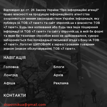
Відповідно до ст. 26 Закону України "Про інформаційні агенції"
право власності на продукцію інформаційного агентства
охороняється чинним законодавством України. Інформація, яку
публікує ІА ТОВ «7 газет» та сайт shipovnik.ua є власністю ТОВ
«7 газет». Будь-яке копіювання або будь-яке інше поширення
інформації ІА ТОВ «7 газет» та сайту shipovnik.ua, в якій би формі
та яким би технічним способом воно не здійснювалося, суворо
забороняється без попередньої письмової згоди з боку ІА ТОВ
«7 газет». Логотип ШИПОВНИК є зареєстрованим товарним
знаком (знаком обслуговування) ТОВ «7 газет».
НАВІГАЦІЯ
Головна
Блоги
Лонгрід
Архів
Афіша
Реклама
КОНТАКТИ
shipovnikua@gmail.com