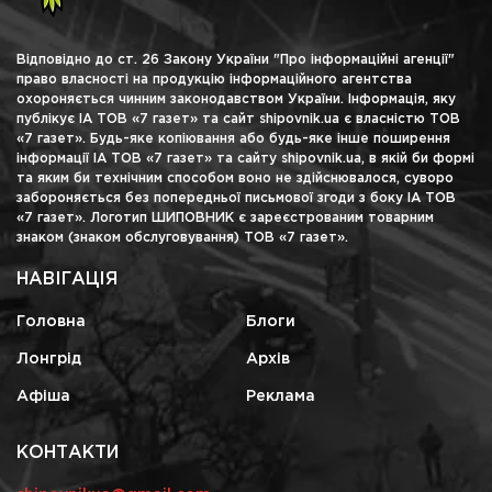
Відповідно до ст. 26 Закону України "Про інформаційні агенції"
право власності на продукцію інформаційного агентства
охороняється чинним законодавством України. Інформація, яку
публікує ІА ТОВ «7 газет» та сайт shipovnik.ua є власністю ТОВ
«7 газет». Будь-яке копіювання або будь-яке інше поширення
інформації ІА ТОВ «7 газет» та сайту shipovnik.ua, в якій би формі
та яким би технічним способом воно не здійснювалося, суворо
забороняється без попередньої письмової згоди з боку ІА ТОВ
«7 газет». Логотип ШИПОВНИК є зареєстрованим товарним
знаком (знаком обслуговування) ТОВ «7 газет».
НАВІГАЦІЯ
Головна
Блоги
Лонгрід
Архів
Афіша
Реклама
КОНТАКТИ