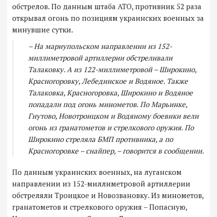
обстрелов. По данным штаба АТО, противник 52 раза
открывал огонь по позициям украинских военных за
минувшие сутки.
– На мариупольском направлении из 152-
миллиметровой артиллерии обстреливали
Талаковку. А из 122-миллиметровой – Широкино,
Красногоровку, Лебединское и Водяное. Также
Талаковка, Красногоровка, Широкино и Водяное
попадали под огонь минометов. По Марьинке,
Гнутово, Новотроицком и Водяному боевики вели
огонь из гранатометов и стрелкового оружия. По
Широкино стреляла БМП противника, а по
Красногоровке – снайпер, – говорится в сообщении.
По данным украинских военных, на луганском
направлении из 152-миллиметровой артиллерии
обстреляли Троицкое и Новозвановку. Из минометов,
гранатометов и стрелкового оружия – Попасную,