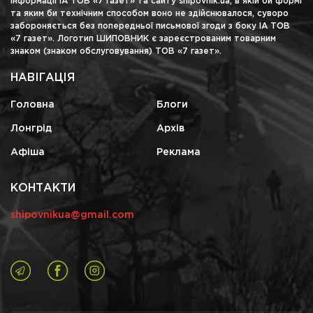
інформації ІА ТОВ «7 газет» та сайту shipovnik.ua, в якій би формі
та яким би технічним способом воно не здійснювалося, суворо
забороняється без попередньої письмової згоди з боку ІА ТОВ
«7 газет». Логотип ШИПОВНИК є зареєстрованим товарним
знаком (знаком обслуговування) ТОВ «7 газет».
НАВІГАЦІЯ
Головна
Блоги
Лонгрід
Архів
Афіша
Реклама
КОНТАКТИ
shipovnikua@gmail.com