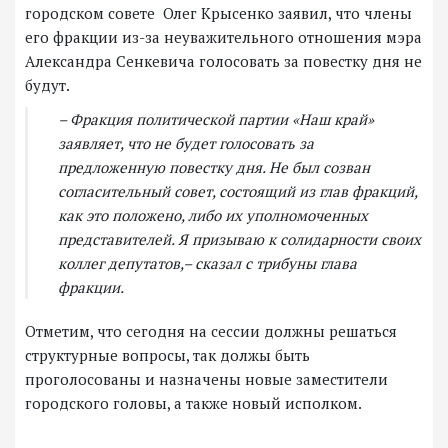
городском совете Олег Крысенко заявил, что члены
его фракции из-за неуважительного отношения мэра
Александра Сенкевича голосовать за повестку дня не
будут.
– Фракция политической партии «Наш край»
заявляет, что не будет голосовать за
предложенную повестку дня. Не был созван
согласительный совет, состоящий из глав фракций,
как это положено, либо их уполномоченных
представителей. Я призываю к солидарности своих
коллег депутатов,– сказал с трибуны глава
фракции.
Отметим, что сегодня на сессии должны решаться
структурные вопросы, так должы быть
проголосованы и назначены новые заместители
городского головы, а также новый исполком.