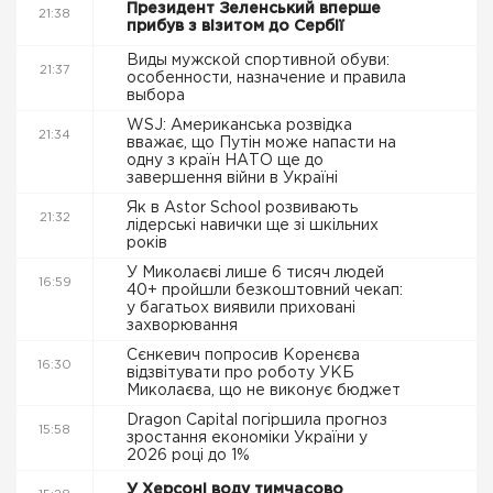
Президент Зеленський вперше
21:38
прибув з візитом до Сербії
Виды мужской спортивной обуви:
21:37
особенности, назначение и правила
выбора
WSJ: Американська розвідка
21:34
вважає, що Путін може напасти на
одну з країн НАТО ще до
завершення війни в Україні
Як в Astor School розвивають
21:32
лідерські навички ще зі шкільних
років
У Миколаєві лише 6 тисяч людей
16:59
40+ пройшли безкоштовний чекап:
у багатьох виявили приховані
захворювання
Сєнкевич попросив Коренєва
16:30
відзвітувати про роботу УКБ
Миколаєва, що не виконує бюджет
Dragon Capital погіршила прогноз
15:58
зростання економіки України у
2026 році до 1%
У Херсоні воду тимчасово