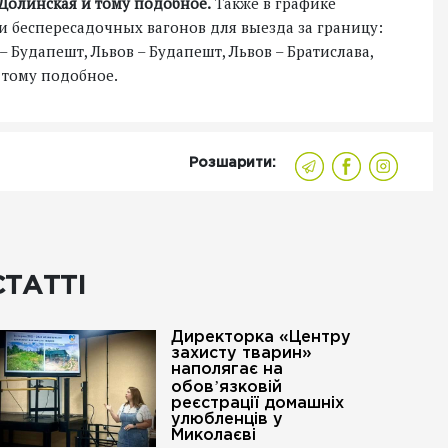
 Долинская и тому подобное.
Также в графике
 беспересадочных вагонов для выезда за границу:
 – Будапешт, Львов – Будапешт, Львов – Братислава,
и тому подобное.
Розшарити:
СТАТТІ
Директорка «Центру
захисту тварин»
наполягає на
обовʼязковій
реєстрації домашніх
улюбленців у
Миколаєві