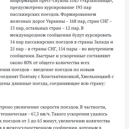
информации пресс-службы ПАО «Укрзалізниця»,
предусмотрено курсирование 193 пар
пассажирских поездов. Формированием
железных дорог Украины – 168 пар, стран СНГ –
13 пар, остальных стран – 12 пар. В
международном сообщении будут курсировать
14 пар пассажирских поездов в страны Запада и
25 пар – в страны СНГ, 154 пары – во внутреннем
сообщении. Быстрые и ускоренные составляют
около 80% от общего количества всех
ения поездов – введение поездов по новым
соединят Полтаву с Константиновкой, Хмельницкий с
ведены длинные поезда, соединяющие всю страну:
трено увеличение скорости поездов. В частности,
 техническая – 67,3 км/ч. Такого ускорения удалось
 поездов от 5 до 65 минут, увеличению количества
ов в межгосударственном сообщении, которым в