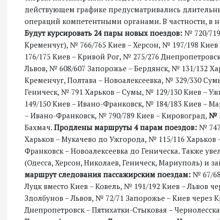
действующем графике предусматривались длительн
операций компетентными органами. В частности, в
Будут курсировать 24 пары новых поездов:
№ 720/719
Кременчуг), № 766/765 Киев – Херсон, № 197/198 Киев
176/175 Киев – Кривой Рог, № 275/276 Днепропетровск
Львов, № 608/607 Запорожье – Бердянск, № 131/132 Хар
Кременчуг, Полтава – Новоалексеевка, № 329/330 Сум
Геническ, № 791 Харьков – Сумы, № 129/130 Киев – Ужг
149/150 Киев – Ивано-Франковск, № 184/183 Киев – Ма
– Ивано-Франковск, № 790/789 Киев – Кировоград,
№ 
Бахмач.
Продлены маршруты 4 парам поездов:
№ 747
Харьков – Мукачево до Ужгорода, № 115/116 Харьков 
Франковск – Новоалексеевка до Геническа. Также ув
(Одесса, Херсон, Николаев, Геническ, Мариуполь) и 
маршрут следования пассажирским поездам:
№ 67/68
Луцк вместо Киев – Ковель, № 191/192 Киев – Львов че
Здолбунов – Львов, № 72/71 Запорожье – Киев через 
Днепропетровск – Пятихатки-Стыковая – Чернолесска