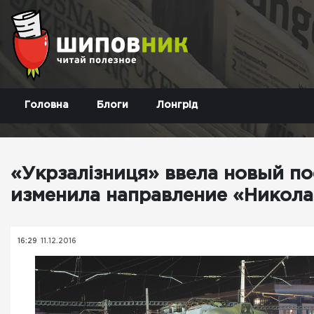
Головна
Блоги
Лонгрід
«Укрзалізниця» ввела новый по
изменила направление «Никола
16:29
11.12.2016