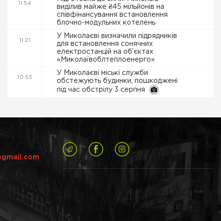
11:54
виділив майже ₴45 мільйонів на
співфінансування встановлення
блочно-модульних котелень
У Миколаєві визначили підрядників
11:21
для встановлення сонячних
електростанцій на об’єктах
«Миколаївоблтеплоенерго»
У Миколаєві міські служби
10:53
обстежують будинки, пошкоджені
під час обстрілу 3 серпня
@gmail.com