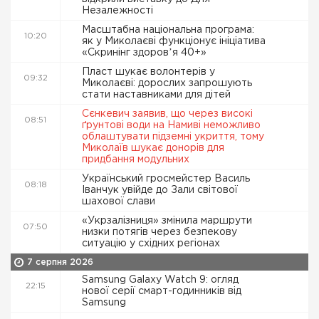
Незалежності
Масштабна національна програма:
10:20
як у Миколаєві функціонує ініціатива
«Скринінг здоровʼя 40+»
Пласт шукає волонтерів у
09:32
Миколаєві: дорослих запрошують
стати наставниками для дітей
Сєнкевич заявив, що через високі
08:51
ґрунтові води на Намиві неможливо
облаштувати підземні укриття, тому
Миколаїв шукає донорів для
придбання модульних
Український гросмейстер Василь
08:18
Іванчук увійде до Зали світової
шахової слави
«Укрзалізниця» змінила маршрути
07:50
низки потягів через безпекову
ситуацію у східних регіонах
7 серпня 2026
Samsung Galaxy Watch 9: огляд
22:15
нової серії смарт-годинників від
Samsung