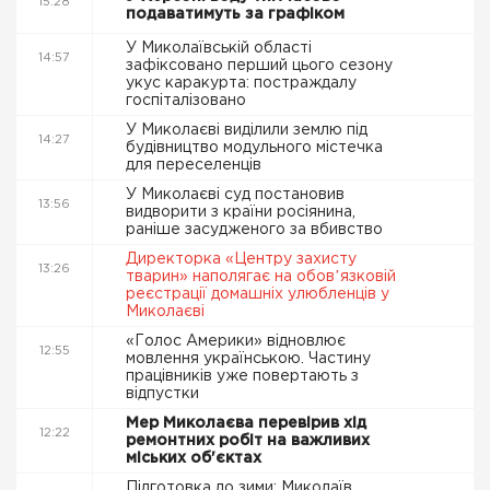
15:28
подаватимуть за графіком
У Миколаївській області
14:57
зафіксовано перший цього сезону
укус каракурта: постраждалу
госпіталізовано
У Миколаєві виділили землю під
14:27
будівництво модульного містечка
для переселенців
У Миколаєві суд постановив
13:56
видворити з країни росіянина,
раніше засудженого за вбивство
Директорка «Центру захисту
13:26
тварин» наполягає на обовʼязковій
реєстрації домашніх улюбленців у
Миколаєві
«Голос Америки» відновлює
12:55
мовлення українською. Частину
працівників уже повертають з
відпустки
Мер Миколаєва перевірив хід
12:22
ремонтних робіт на важливих
міських об'єктах
Підготовка до зими: Миколаїв