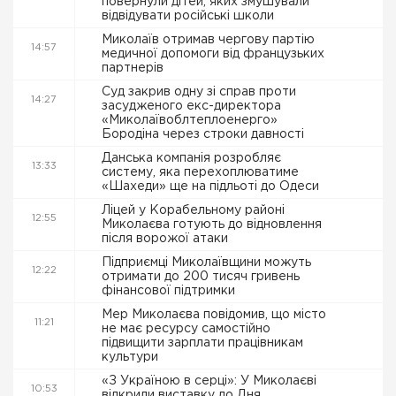
повернули дітей, яких змушували
відвідувати російські школи
Миколаїв отримав чергову партію
14:57
медичної допомоги від французьких
партнерів
Суд закрив одну зі справ проти
14:27
засудженого екс-директора
«Миколаївоблтеплоенерго»
Бородіна через строки давності
Данська компанія розробляє
13:33
систему, яка перехоплюватиме
«Шахеди» ще на підльоті до Одеси
Ліцей у Корабельному районі
12:55
Миколаєва готують до відновлення
після ворожої атаки
Підприємці Миколаївщини можуть
12:22
отримати до 200 тисяч гривень
фінансової підтримки
Мер Миколаєва повідомив, що місто
11:21
не має ресурсу самостійно
підвищити зарплати працівникам
культури
«З Україною в серці»: У Миколаєві
10:53
відкрили виставку до Дня