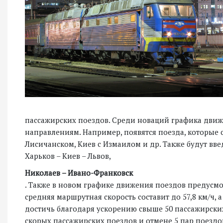
пассажирских поездов. Среди новаций графика движ
направлениям. Например, появятся поезда, которые 
Лисичанском, Киев с Измаилом и др. Также будут в
Харьков – Киев – Львов,
Николаев – Ивано-Франковск
. Также в новом графике движения поездов предусмо
средняя маршрутная скорость составит до 57,8 км/ч, а
достичь благодаря ускорению свыше 50 пассажирских
скорых пассажирских поездов и отмене 5 пар поезд