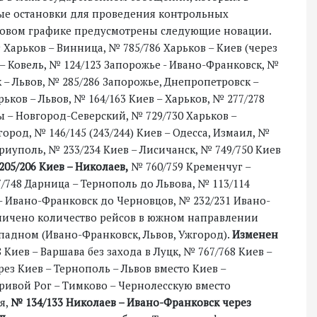
ые остановки для проведения контрольных
 новом графике предусмотрены следующие новации.
 Харьков – Винница, № 785/786 Харьков – Киев (через
 – Ковель, № 124/123 Запорожье - Ивано-Франковск, №
 – Львов, № 285/286 Запорожье, Днепропетровск –
ьков – Львов, № 164/163 Киев – Харьков, № 277/278
ы – Новгород-Северский, № 729/730 Харьков –
ород, № 146/145 (243/244) Киев – Одесса, Измаил, №
риуполь, № 233/234 Киев – Лисичанск, № 749/750 Киев
205/206 Киев – Николаев,
№ 760/759 Кременчуг –
/748 Дарница – Тернополь до Львова, № 113/114
– Ивано-Франковск до Черновцов, № 232/231 Ивано-
еличено количество рейсов в южном направлении
западном (Ивано-Франковск, Львов, Ужгород).
Изменен
 Киев – Варшава без захода в Луцк, № 767/768 Киев –
рез Киев – Тернополь – Львов вместо Киев –
Кривой Рог – Тимково – Чернолесскую вместо
я,
№ 134/133 Николаев – Ивано-Франковск через