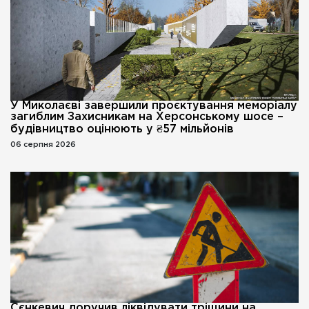
У Миколаєві завершили проєктування меморіалу
загиблим Захисникам на Херсонському шосе –
будівництво оцінюють у ₴57 мільйонів
06 серпня 2026
Сєнкевич доручив ліквідувати тріщини на