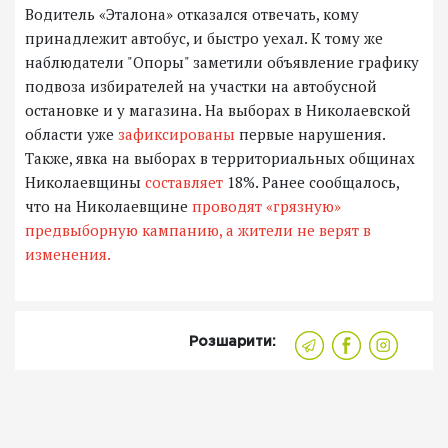
Водитель «Эталона» отказался отвечать, кому
принадлежит автобус, и быстро уехал. К тому же
наблюдатели "Опоры" заметили объявление графику
подвоза избирателей на участки на автобусной
остановке и у магазина. На выборах в Николаевской
области уже
зафиксированы
первые нарушения.
Также, явка на выборах в территориальных общинах
Николаевщины
составляет
18%. Ранее сообщалось,
что на Николаевщине
проводят «грязную»
предвыборную кампанию, а жители не верят в
изменения.
Розшарити: