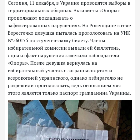
Сегодня, 11 декабря, в Украине проводятся выборы в
территориальных общинах. Активисты «Опоры»
продолжают докладывать о
зафиксированных нарушениях. На Ровенщине в селе
Берестечко девушка пыталась проголосовать на УИК
№560175 по студенческому билету. Члены
избирательной комиссии выдали ей бюллетень,
однако факт нарушения заметили наблюдатели
«Опоры». Позже девушка вернулась на
избирательный участок с загранпаспортом и
ксерокопией украинского, однако избирателю не
разрешили проголосовать, ведь основанием для
этого является только паспорт гражданина Украины.