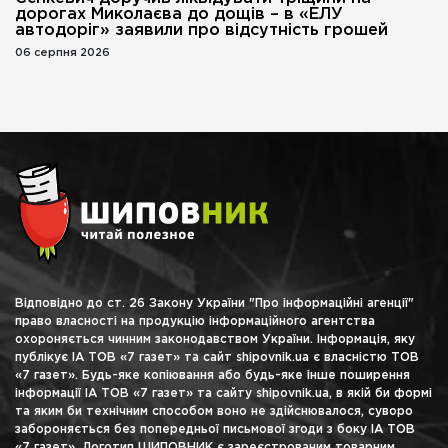
дорогах Миколаєва до дощів – в «ЕЛУ
автодоріг» заявили про відсутність грошей
06 серпня 2026
Відповідно до ст. 26 Закону України "Про інформаційні агенції"
право власності на продукцію інформаційного агентства
охороняється чинним законодавством України. Інформація, яку
публікує ІА ТОВ «7 газет» та сайт shipovnik.ua є власністю ТОВ
«7 газет». Будь-яке копіювання або будь-яке інше поширення
інформації ІА ТОВ «7 газет» та сайту shipovnik.ua, в якій би формі
та яким би технічним способом воно не здійснювалося, суворо
забороняється без попередньої письмової згоди з боку ІА ТОВ
«7 газет». Логотип ШИПОВНИК є зареєстрованим товарним