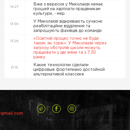
Вже з вересня у Миколаєві немає
14:27
грошей на зарплати працівникам
культури, - мер
У Миколаєві відкривають сучасне
13:56
реабілітаційне відділення та
запрошують фахівців до команди
«Освітній процес точно не буде
13:26
таким, як торік»: У Миколаєві через
загрозу обстрілів школи можуть
працювати у дві зміни та з 7:30
ранку
Какие технологии сделали
13:15
цифровые фортепиано достойной
альтернативой классике
@gmail.com