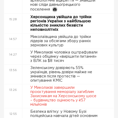
археологічне відкриття — знайшли
нові сліди давньогрецького
поселення
Херсонщина увійшла до трійки
15:28
регіонів України з найбільшою
кількістю зниклих безвісти
неповнолітніх
Миколаївщина увійшла до трійки
14:57
лідерів за обсягами збору ранніх
зернових культур
У Миколаєві чоловіка оштрафували
14:27
через обіцянку «вирішити питання»
з ВЛК за $8 тисяч
Зеленському довіряють 55%
13:56
українців, рівень довіри майже не
змінився після протестів —
опитування КМІС
У Миколаєві завершили
13:26
проєктування меморіалу загиблим
Захисникам на Херсонському шосе
– будівництво оцінюють у ₴57
мільйонів
Безпека влітку: у Новому Бузі
12:55
поліцейська навчала дітей основним