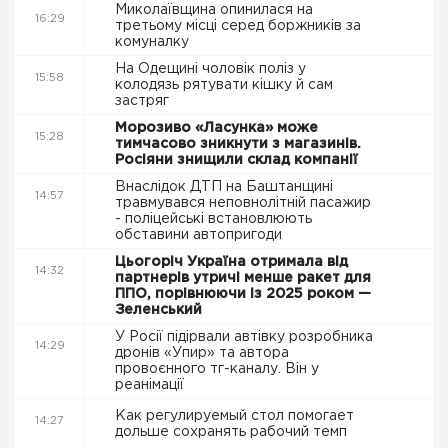
Миколаївщина опинилася на
16:29
третьому місці серед боржників за
комуналку
На Одещині чоловік поліз у
15:58
колодязь рятувати кішку й сам
застряг
Морозиво «Ласунка» може
15:28
тимчасово зникнути з магазинів.
Росіяни знищили склад компанії
Внаслідок ДТП на Баштанщині
14:57
травмувався неповнолітній пасажир
- поліцейські встановлюють
обставини автопригоди
Цьогоріч Україна отримала від
14:32
партнерів утричі менше ракет для
ППО, порівнюючи із 2025 роком —
Зеленський
У Росії підірвали автівку розробника
14:29
дронів «Упир» та автора
провоєнного тг-каналу. Він у
реанімації
Как регулируемый стол помогает
14:27
дольше сохранять рабочий темп