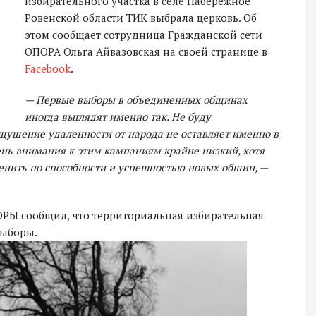
избирательного участка в селе Набережное
Ровенской области ТИК выбрала церковь. Об
этом сообщает сотрудница Гражданской сети
ОПОРА Ольга Айвазовская на своей странице в
Facebook
.
— Первые выборы в объединенных общинах
иногда выглядят именно так. Не буду
щущение удаленности от народа не оставляет именно в
нь внимания к этим кампаниям крайне низкий, хотя
енить по способности и успешностью новых общин, —
ОРЫ сообщил, что территориальная избирательная
выборы.