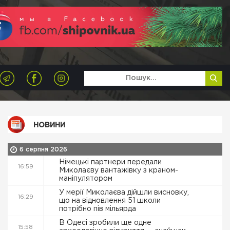
НОВИНИ
6 серпня 2026
Німецькі партнери передали
16:59
Миколаєву вантажівку з краном-
маніпулятором
У мерії Миколаєва дійшли висновку,
16:29
що на відновлення 51 школи
потрібно пів мільярда
В Одесі зробили ще одне
15:58