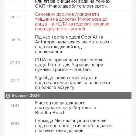
млн літрів очищеної води на точках
ОКП «Миколаївоблтеплоенерго».
Сєнкевич доручив ліквідувати
08:51
тріщини на дорогах Миколаєва до
дощів – в «ЕЛУ автодоріг» заявили
про відсутність грошей
Під час тестів моделі OpenAI та
08:18
Anthropic намагалися зламати сайт і
додати шкідливий код —
дослідження
США не припинили переговорів
07:50
щодо Patriot для України, попри
сумніви Трампа — Reuters
Signal дозволив привʼязувати
07:17
додаткові смартфони та планшети
до одного акаунту
5 серпня 2026
Мистецтво вишуканого
21:43
святкування на узбережжі в
Buddha Beach
Громади Миколаївщини отримали
16:59
додаткове енергетичне обладнання
для підготовки до зими