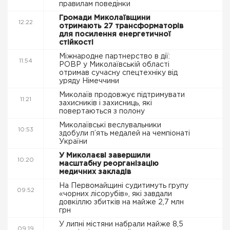
правилам поведінки
Громади Миколаївщини
12:22
отримають 27 трансформаторів
для посилення енергетичної
стійкості
Міжнародне партнерство в дії:
11:54
РОВР у Миколаївській області
отримав сучасну спецтехніку від
уряду Німеччини
Миколаїв продовжує підтримувати
11:21
захисників і захисниць, які
повертаються з полону
Миколаївські веслувальники
10:53
здобули п’ять медалей на чемпіонаті
України
У Миколаєві завершили
10:20
масштабну реорганізацію
медичних закладів
На Первомайщині судитимуть групу
09:52
«чорних лісорубів», які завдали
довкіллю збитків на майже 2,7 млн
грн
У липні містяни набрали майже 8,5
09:19