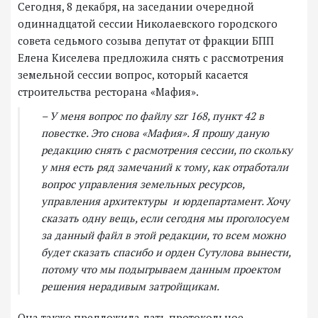
Сегодня, 8 декабря, на заседании очередной
одиннадцатой сессии Николаевского городского
совета седьмого созыва депутат от фракции БПП
Елена Киселева предложила снять с рассмотрения
земельной сессии вопрос, который касается
строительства ресторана «Мафия».
– У меня вопрос по файлу szr 168, пункт 42 в
повестке. Это снова «Мафия». Я прошу даную
редакцию снять с расмотрения сессии, по скольку
у мня есть ряд замечаний к тому, как отработали
вопрос управления земельных ресурсов,
управления архитектуры и юрдепартамент. Хочу
сказать одну вещь, если сегодня мы проголосуем
за данный файл в этой редакции, то всем можно
будет сказать спасибо и орден Сутулова вынести,
потому что мы подыгрываем данным проектом
решения нерадивым затройщикам.
Она также предложила дать протокольное