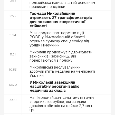
12:55
поліцейська навчала дітей основним
правилам поведінки
Громади Миколаївщини
12:22
отримають 27 трансформаторів
для посилення енергетичної
стійкості
Міжнародне партнерство в дії:
11:54
РОВР у Миколаївській області
отримав сучасну спецтехніку від
уряду Німеччини
Миколаїв продовжує підтримувати
11:21
захисників і захисниць, які
повертаються з полону
Миколаївські веслувальники
10:53
здобули п’ять медалей на чемпіонаті
України
У Миколаєві завершили
10:20
масштабну реорганізацію
медичних закладів
На Первомайщині судитимуть групу
09:52
«чорних лісорубів», які завдали
довкіллю збитків на майже 2,7 млн
грн