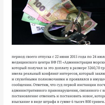
период своего отпуска с 22 июня 2015 года по 24 июл
медицинского центра НФ ГП «Администрация морских 
который получил за это доплату в размере 3260,70 гр
имела реальный конфликт интересов, который заклю
и служебными полномочиями и проявлялся в имущес
сообщении. Отметим, что суд первой инстанции посчи
административного правонарушения, связанного с к
постановление отменить и постановить новое, кото
взыскание в виде штрафа в сумме 6 тысяч 800 гриве