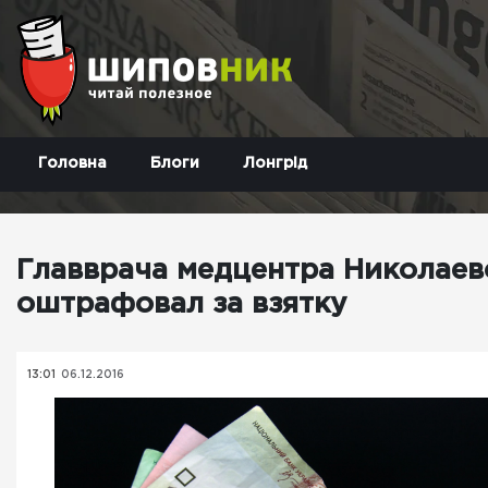
Головна
Блоги
Лонгрід
Главврача медцентра Николае
оштрафовал за взятку
13:01
06.12.2016