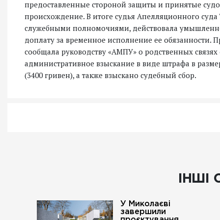
предоставленные стороной защиты и принятые судо
происхождение. В итоге судья Апелляционного суда Т
служебными полномочиями, действовала умышленно и
доплату за временное исполнение ее обязанности. П
сообщала руководству «АМПУ» о родственных связях 
административное взыскание в виде штрафа в разм
(3400 гривен), а также взыскано судебный сбор.
ІНШІ 
У Миколаєві
завершили
проєктування