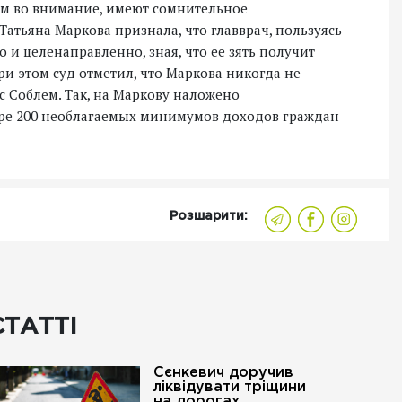
м во внимание, имеют сомнительное
атьяна Маркова признала, что главврач, пользуясь
 целенаправленно, зная, что ее зять получит
ри этом суд отметил, что Маркова никогда не
с Соблем. Так, на Маркову наложено
ере 200 необлагаемых минимумов доходов граждан
Розшарити:
СТАТТІ
Сєнкевич доручив
ліквідувати тріщини
на дорогах