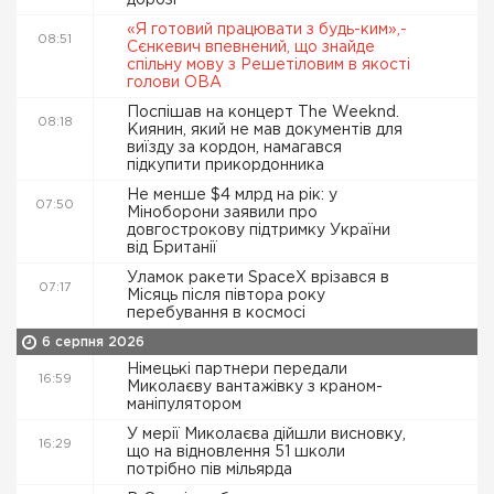
дорозі
«Я готовий працювати з будь-ким»,-
08:51
Сєнкевич впевнений, що знайде
спільну мову з Решетіловим в якості
голови ОВА
Поспішав на концерт The Weeknd.
08:18
Киянин, який не мав документів для
виїзду за кордон, намагався
підкупити прикордонника
Не менше $4 млрд на рік: у
07:50
Міноборони заявили про
довгострокову підтримку України
від Британії
Уламок ракети SpaceX врізався в
07:17
Місяць після півтора року
перебування в космосі
6 серпня 2026
Німецькі партнери передали
16:59
Миколаєву вантажівку з краном-
маніпулятором
У мерії Миколаєва дійшли висновку,
16:29
що на відновлення 51 школи
потрібно пів мільярда