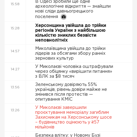
В Одесі зробили ще одне
15:58
археологічне відкриття — знайшли
нові сліди давньогрецького
поселення
Херсонщина увійшла до трійки
15:28
регіонів України з найбільшою
кількістю зниклих безвісти
неповнолітніх
Миколаївщина увійшла до трійки
14:57
лідерів за обсягами збору ранніх
зернових культур
У Миколаєві чоловіка оштрафували
14:27
через обіцянку «вирішити питання»
з ВЛК за $8 тисяч
Зеленському довіряють 55%
13:56
українців, рівень довіри майже не
змінився після протестів —
опитування КМІС
У Миколаєві завершили
13:26
проєктування меморіалу загиблим
Захисникам на Херсонському шосе
– будівництво оцінюють у ₴57
мільйонів
Безпека влітку: у Новому Бузі