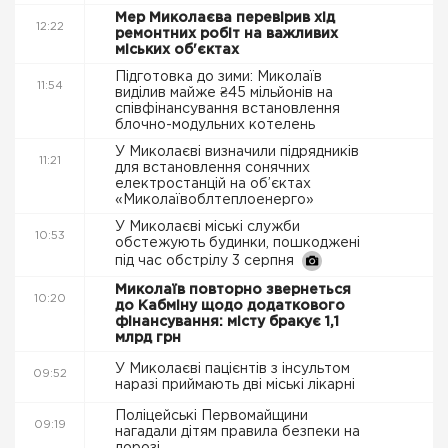
Мер Миколаєва перевірив хід
12:22
ремонтних робіт на важливих
міських об'єктах
Підготовка до зими: Миколаїв
11:54
виділив майже ₴45 мільйонів на
співфінансування встановлення
блочно-модульних котелень
У Миколаєві визначили підрядників
11:21
для встановлення сонячних
електростанцій на об’єктах
«Миколаївоблтеплоенерго»
У Миколаєві міські служби
10:53
обстежують будинки, пошкоджені
під час обстрілу 3 серпня
Миколаїв повторно звернеться
10:20
до Кабміну щодо додаткового
фінансування: місту бракує 1,1
млрд грн
У Миколаєві пацієнтів з інсультом
09:52
наразі приймають дві міські лікарні
Поліцейські Первомайщини
09:19
нагадали дітям правила безпеки на