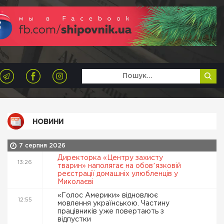
НОВИНИ
7 серпня 2026
Директорка «Центру захисту
13:26
тварин» наполягає на обовʼязковій
реєстрації домашніх улюбленців у
Миколаєві
«Голос Америки» відновлює
12:55
мовлення українською. Частину
працівників уже повертають з
відпустки