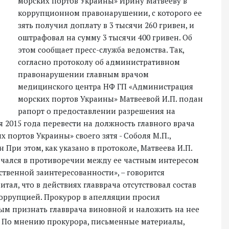
морских портов Украины» Ирину Матвееву в
коррупционном правонарушении, с которого ее
зять получил доплату в 3 тысячи 260 гривен, и
оштрафовал на сумму 3 тысячи 400 гривен. Об
этом сообщает пресс-служба ведомства. Так,
согласно протоколу об административном
правонарушении главным врачом
медицинского центра НФ ГП «Администрация
морских портов Украины» Матвеевой И.П. подан
рапорт о предоставлении разрешения на
я 2015 года перевести на должность главного врача
портов Украины» своего зятя - Соболя М.П.,
н При этом, как указано в протоколе, Матвеева И.П.
чался в противоречии между ее частным интересом
твенной заинтересованности», – говорится
тал, что в действиях главврача отсутствовал состав
оррупцией. Прокурор в апелляции просил
рым признать главврача виновной и наложить на нее
н. По мнению прокурора, письменные материалы,