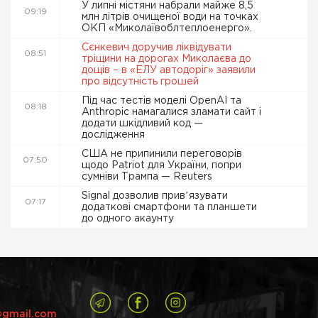
У липні містяни набрали майже 8,5
09:19
млн літрів очищеної води на точках
ОКП «Миколаївоблтеплоенерго».
Сєнкевич доручив ліквідувати
08:51
тріщини на дорогах Миколаєва до
дощів – в «ЕЛУ автодоріг» заявили
про відсутність грошей
Під час тестів моделі OpenAI та
08:18
Anthropic намагалися зламати сайт і
додати шкідливий код —
дослідження
США не припинили переговорів
07:50
щодо Patriot для України, попри
сумніви Трампа — Reuters
Signal дозволив привʼязувати
07:17
додаткові смартфони та планшети
до одного акаунту
@gmail.com