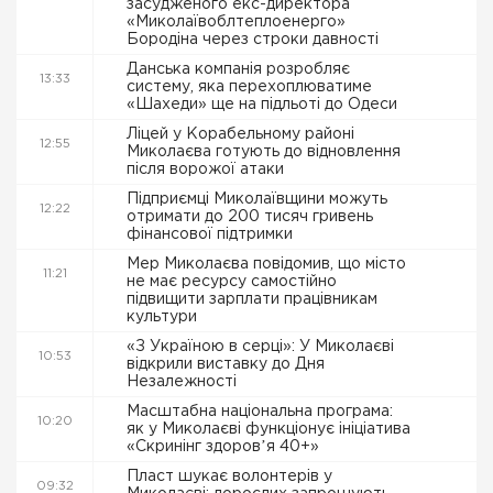
засудженого екс-директора
«Миколаївоблтеплоенерго»
Бородіна через строки давності
Данська компанія розробляє
13:33
систему, яка перехоплюватиме
«Шахеди» ще на підльоті до Одеси
Ліцей у Корабельному районі
12:55
Миколаєва готують до відновлення
після ворожої атаки
Підприємці Миколаївщини можуть
12:22
отримати до 200 тисяч гривень
фінансової підтримки
Мер Миколаєва повідомив, що місто
11:21
не має ресурсу самостійно
підвищити зарплати працівникам
культури
«З Україною в серці»: У Миколаєві
10:53
відкрили виставку до Дня
Незалежності
Масштабна національна програма:
10:20
як у Миколаєві функціонує ініціатива
«Скринінг здоровʼя 40+»
Пласт шукає волонтерів у
09:32