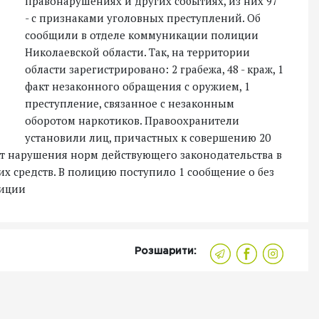
правонарушениях и других событиях, из них 97
- с признаками уголовных преступлений. Об
сообщили в отделе коммуникации полиции
Николаевской области. Так, на территории
области зарегистрировано: 2 грабежа, 48 - краж, 1
факт незаконного обращения с оружием, 1
преступление, связанное с незаконным
оборотом наркотиков. Правоохранители
установили лиц, причастных к совершению 20
кт нарушения норм действующего законодательства в
их средств. В полицию поступило 1 сообщение о без
лиции
Розшарити: