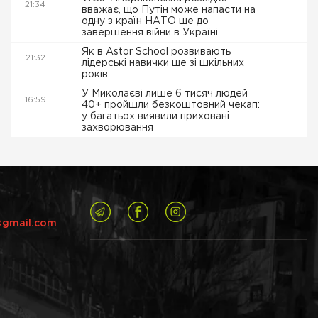
21:34
вважає, що Путін може напасти на
одну з країн НАТО ще до
завершення війни в Україні
Як в Astor School розвивають
21:32
лідерські навички ще зі шкільних
років
У Миколаєві лише 6 тисяч людей
16:59
40+ пройшли безкоштовний чекап:
у багатьох виявили приховані
захворювання
@gmail.com