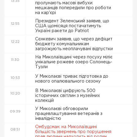
13:35
пролунають масові вибухи:
мешканців попередили про роботи
на кар'єрі
Президент Зеленський заявив, що
12:55
США щомісяця постачатимуть
Україні ракети до Patriot
Сєнкевич заявив, що через дефіцит
12:22
бюджету комунальникам
загрожують неоплачувані відпустки
На Миколаївщині через посуху міліє
11:30
унікальне рожеве озеро Солонець-
Тузли
У Миколаєві триває підготовка до
10:53
нового опалювального сезону
В Миколаєві цифрують 500
10:20
історичних світлин з музейних
колекцій
У Миколаєві обговорили
09:39
працевлаштування ветеранів з
інвалідністю
Омбудсман: на Миколаївщині
08:51
більшість звернень про порушення
прав людини надходить від родин