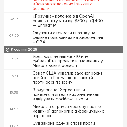
військовополонених і зниклих
безвісти
«Розумна» колонка від OpenAI
08:18
може коштувати від $300 до $400
— Engadget
Окупанти отримали вказівку на
07:50
«вільне полювання» на Херсонщині
– ОВА
8 серпня 2026
Уряд виділив майже ₴10 млн
17:27
субвенції на проєкти відновлення у
Миколаївській області
Сенат США ухвалив законопроєкт
16:31
покійного Грема щодо санкцій
проти росії та Ірану
З окупованої Херсонщини
15:38
повернули дітей, яких змушували
відвідувати російські школи
Миколаїв отримав чергову партію
14:57
медичної допомоги від французьких
партнерів
Суд закрив одну зі справ проти
14:27