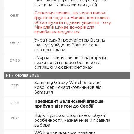
Миколаєві: дорослих запрошують
стати наставниками для дітей
Сєнкевич заявив, що через високі
08:51
ґрунтові води на Намиві неможливо
облаштувати підземні укриття, тому
Миколаїв шукає донорів для
придбання модульних
Український гросмейстер Василь
08:18
Іванчук увійде до Зали світової
шахової слави
«Укрзалізниця» змінила маршрути
07:50
низки потягів через безпекову
ситуацію у східних регіонах
7 серпня 2026
Samsung Galaxy Watch 9: огляд
22:15
нової серії смарт-годинників від
Samsung
Президент Зеленський вперше
21:38
прибув з візитом до Сербії
Виды мужской спортивной обуви:
21:37
особенности, назначение и правила
выбора
WSJ: Американська розвідка