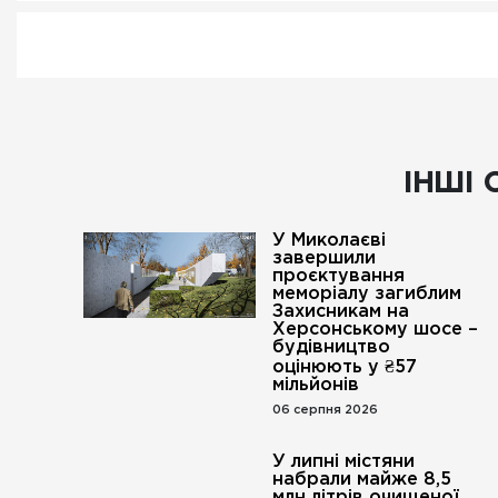
ІНШІ 
У Миколаєві
завершили
проєктування
меморіалу загиблим
Захисникам на
Херсонському шосе –
будівництво
оцінюють у ₴57
мільйонів
06 серпня 2026
У липні містяни
набрали майже 8,5
млн літрів очищеної