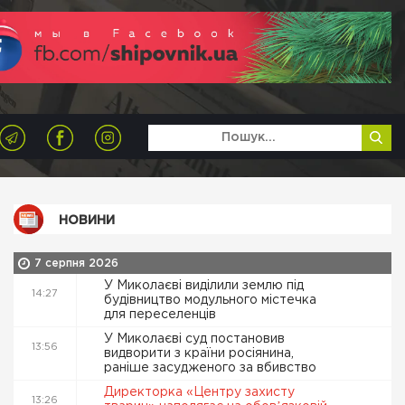
НОВИНИ
7 серпня 2026
У Миколаєві виділили землю під
14:27
будівництво модульного містечка
для переселенців
У Миколаєві суд постановив
13:56
видворити з країни росіянина,
раніше засудженого за вбивство
Директорка «Центру захисту
13:26