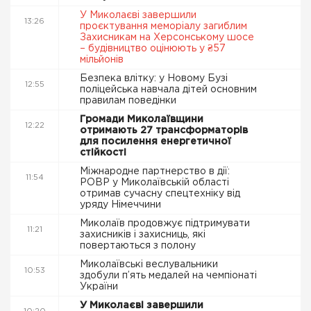
У Миколаєві завершили
13:26
проєктування меморіалу загиблим
Захисникам на Херсонському шосе
– будівництво оцінюють у ₴57
мільйонів
Безпека влітку: у Новому Бузі
12:55
поліцейська навчала дітей основним
правилам поведінки
Громади Миколаївщини
12:22
отримають 27 трансформаторів
для посилення енергетичної
стійкості
Міжнародне партнерство в дії:
11:54
РОВР у Миколаївській області
отримав сучасну спецтехніку від
уряду Німеччини
Миколаїв продовжує підтримувати
11:21
захисників і захисниць, які
повертаються з полону
Миколаївські веслувальники
10:53
здобули п’ять медалей на чемпіонаті
України
У Миколаєві завершили