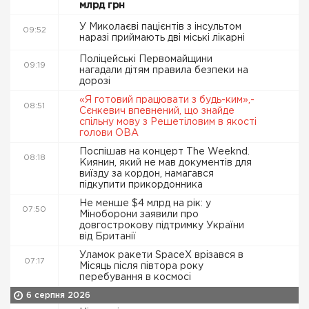
млрд грн
У Миколаєві пацієнтів з інсультом
09:52
наразі приймають дві міські лікарні
Поліцейські Первомайщини
09:19
нагадали дітям правила безпеки на
дорозі
«Я готовий працювати з будь-ким»,-
08:51
Сєнкевич впевнений, що знайде
спільну мову з Решетіловим в якості
голови ОВА
Поспішав на концерт The Weeknd.
08:18
Киянин, який не мав документів для
виїзду за кордон, намагався
підкупити прикордонника
Не менше $4 млрд на рік: у
07:50
Міноборони заявили про
довгострокову підтримку України
від Британії
Уламок ракети SpaceX врізався в
07:17
Місяць після півтора року
перебування в космосі
6 серпня 2026