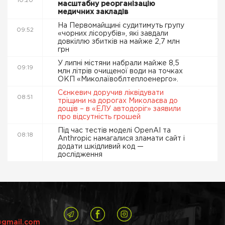
10:20
масштабну реорганізацію
медичних закладів
На Первомайщині судитимуть групу
09:52
«чорних лісорубів», які завдали
довкіллю збитків на майже 2,7 млн
грн
У липні містяни набрали майже 8,5
09:19
млн літрів очищеної води на точках
ОКП «Миколаївоблтеплоенерго».
Сєнкевич доручив ліквідувати
08:51
тріщини на дорогах Миколаєва до
дощів – в «ЕЛУ автодоріг» заявили
про відсутність грошей
Під час тестів моделі OpenAI та
08:18
Anthropic намагалися зламати сайт і
додати шкідливий код —
дослідження
@gmail.com