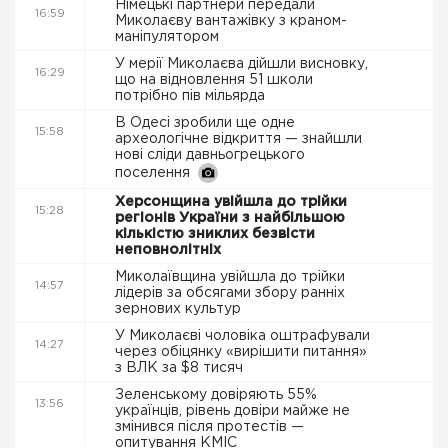
Німецькі партнери передали
16:59
Миколаєву вантажівку з краном-
маніпулятором
У мерії Миколаєва дійшли висновку,
16:29
що на відновлення 51 школи
потрібно пів мільярда
В Одесі зробили ще одне
15:58
археологічне відкриття — знайшли
нові сліди давньогрецького
поселення
Херсонщина увійшла до трійки
15:28
регіонів України з найбільшою
кількістю зниклих безвісти
неповнолітніх
Миколаївщина увійшла до трійки
14:57
лідерів за обсягами збору ранніх
зернових культур
У Миколаєві чоловіка оштрафували
14:27
через обіцянку «вирішити питання»
з ВЛК за $8 тисяч
Зеленському довіряють 55%
13:56
українців, рівень довіри майже не
змінився після протестів —
опитування КМІС