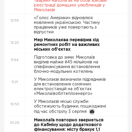
тварин» наполягає на обовʼязковій
реєстрації домашніх улюбленців у
Миколаєві
«Голос Америки» відновлює
12:55
мовлення українською. Частину
працівників уже повертають з
відпустки
Мер Миколаєва перевірив хід
12:22
ремонтних робіт на важливих
міських об'єктах
Підготовка до зими: Миколаїв
11:54
виділив майже ₴45 мільйонів на
співфінансування встановлення
блочно-модульних котелень
У Миколаєві визначили підрядників
11:21
для встановлення сонячних
електростанцій на об’єктах
«Миколаївоблтеплоенерго»
У Миколаєві міські служби
10:53
обстежують будинки, пошкоджені
під час обстрілу 3 серпня
Миколаїв повторно звернеться
10:20
до Кабміну щодо додаткового
фінансування: місту бракує 1,1