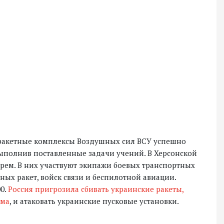
-ракетные комплексы Воздушных сил ВСУ успешно
выполнив поставленные задачи учений. В Херсонской
рем. В них участвуют экипажи боевых транспортных
ых ракет, войск связи и беспилотной авиации.
0.
Россия пригрозила сбивать украинские ракеты,
ыма
, и атаковать украинские пусковые установки.