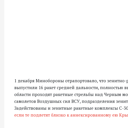
1 декабря Минобороны отрапортовало, что зенитно
выпустили 16 ракет средней дальности, полностью 
области проходят ракетные стрельбы над Черным мо
самолетов Воздушных сил ВСУ, подразделения зенитн
Задействованы и зенитные ракетные комплексы С-30
если те подлетят близко к аннексированному ею Кр