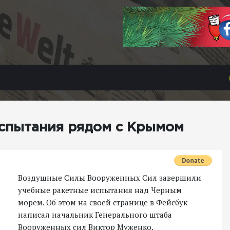
испытания рядом с Крымом
Воздушные Силы Вооруженных Сил завершили
учебные ракетные испытания над Черным
морем. Об этом на своей странице в Фейсбук
написал начальник Генерального штаба
Вооруженных сил Виктор Муженко.