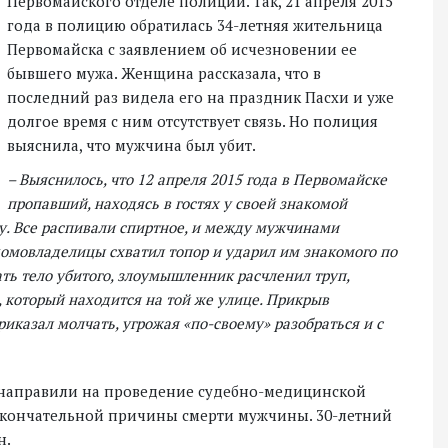
Первомайского отделе полиции. Так, 21 апреля 2015
года в полицию обратилась 34-летняя жительница
Первомайска с заявлением об исчезновении ее
бывшего мужа. Женщина рассказала, что в
последний раз видела его на праздник Пасхи и уже
долгое время с ним отсутствует связь. Но полиция
выяснила, что мужчина был убит.
– Выяснилось, что 12 апреля 2015 года в Первомайске
пропавший, находясь в гостях у своей знакомой
у. Все распивали спиртное, и между мужчинами
домовладелицы схватил топор и ударил им знакомого по
тать тело убитого, злоумышленник расчленил труп,
 который находится на той же улице. Прикрыв
иказал молчать, угрожая «по-своему» разобраться и с
 направили на проведение судебно-медицинской
окончательной причины смерти мужчины. 30-летний
н.