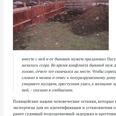
вместе с ней и ее бывшим мужем праздновал Пасх
началась ссора. Во время конфликта бывший муж 
голове, отчего тот скончался на месте. Чтобы спря
сложил в мешок и отнес к полуразрушенному дому,
умершего мусором, преступник ушел, а женщине пр
ней, – указано в сообщении.
Полицейские нашли человеческие останки, которые
экспертизы для их идентификации и установления 
ранее судимый подозреваемый задержан и арестова