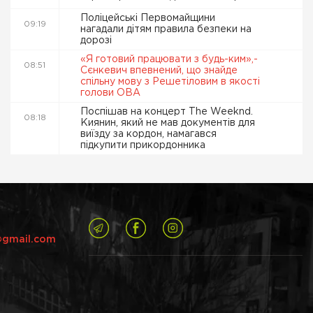
Поліцейські Первомайщини
09:19
нагадали дітям правила безпеки на
дорозі
«Я готовий працювати з будь-ким»,-
08:51
Сєнкевич впевнений, що знайде
спільну мову з Решетіловим в якості
голови ОВА
Поспішав на концерт The Weeknd.
08:18
Киянин, який не мав документів для
виїзду за кордон, намагався
підкупити прикордонника
@gmail.com