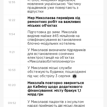
«Голос Америки» відновлює
12:55
мовлення українською. Частину
працівників уже повертають з
відпустки
Мер Миколаєва перевірив хід
12:22
ремонтних робіт на важливих
міських об'єктах
Підготовка до зими: Миколаїв
11:54
виділив майже ₴45 мільйонів на
співфінансування встановлення
блочно-модульних котелень
У Миколаєві визначили підрядників
11:21
для встановлення сонячних
електростанцій на об’єктах
«Миколаївоблтеплоенерго»
У Миколаєві міські служби
10:53
обстежують будинки, пошкоджені
під час обстрілу 3 серпня
Миколаїв повторно звернеться
10:20
до Кабміну щодо додаткового
фінансування: місту бракує 1,1
млрд грн
У Миколаєві пацієнтів з інсультом
09:52
наразі приймають дві міські лікарні