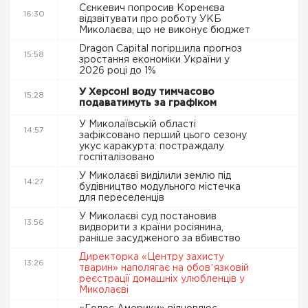
Сєнкевич попросив Коренєва
16:30
відзвітувати про роботу УКБ
Миколаєва, що не виконує бюджет
Dragon Capital погіршила прогноз
15:58
зростання економіки України у
2026 році до 1%
У Херсоні воду тимчасово
15:28
подаватимуть за графіком
У Миколаївській області
14:57
зафіксовано перший цього сезону
укус каракурта: постраждалу
госпіталізовано
У Миколаєві виділили землю під
14:27
будівництво модульного містечка
для переселенців
У Миколаєві суд постановив
13:56
видворити з країни росіянина,
раніше засудженого за вбивство
Директорка «Центру захисту
13:26
тварин» наполягає на обовʼязковій
реєстрації домашніх улюбленців у
Миколаєві