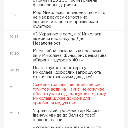
отримати до 200 тисяч гривень
фінансової підтримки
Мер Миколаєва повідомив, що місто
11:21
не має ресурсу самостійно
підвищити зарплати працівникам
культури
«З Україною в серці»: У Миколаєві
10:53
відкрили виставку до Дня
Незалежності
Масштабна національна програма:
10:20
як у Миколаєві функціонує ініціатива
«Скринінг здоровʼя 40+»
Пласт шукає волонтерів у
09:32
Миколаєві: дорослих запрошують
стати наставниками для дітей
Сєнкевич заявив, що через високі
08:51
ґрунтові води на Намиві неможливо
облаштувати підземні укриття, тому
Миколаїв шукає донорів для
придбання модульних
Український гросмейстер Василь
08:18
Іванчук увійде до Зали світової
шахової слави
«Укрзалізниця» змінила маршрути