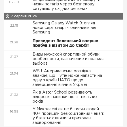
07:50
низки потягів через безпекову
ситуацію у східних регіонах
7 серпня 2026
Samsung Galaxy Watch 9: огляд
22:15
нової серії смарт-годинників від
Samsung
Президент Зеленський вперше
21:38
прибув з візитом до Сербії
Виды мужской спортивной обуви:
21:37
особенности, назначение и правила
выбора
WSJ: Американська розвідка
21:34
вважає, що Путін може напасти на
одну з країн НАТО ще до
завершення війни в Україні
Як в Astor School розвивають
21:32
лідерські навички ще зі шкільних
років
У Миколаєві лише 6 тисяч людей
16:59
40+ пройшли безкоштовний чекап:
у багатьох виявили приховані
захворювання