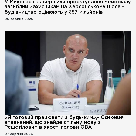
У Миколаєві завершили проєктування меморіалу
загиблим Захисникам на Херсонському шосе –
будівництво оцінюють у ₴57 мільйонів
06 серпня 2026
«Я готовий працювати з будь-ким»,- Сєнкевич
впевнений, що знайде спільну мову з
Решетіловим в якості голови ОВА
07 серпня 2026