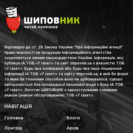
Відповідно до ст. 26 Закону України "Про інформаційні агенції"
право власності на продукцію інформаційного агентства
охороняється чинним законодавством України. Інформація, яку
публікує ІА ТОВ «7 газет» та сайт shipovnik.ua є власністю ТОВ
«7 газет». Будь-яке копіювання або будь-яке інше поширення
інформації ІА ТОВ «7 газет» та сайту shipovnik.ua, в якій би формі
та яким би технічним способом воно не здійснювалося, суворо
забороняється без попередньої письмової згоди з боку ІА ТОВ
«7 газет». Логотип ШИПОВНИК є зареєстрованим товарним
знаком (знаком обслуговування) ТОВ «7 газет».
НАВІГАЦІЯ
Головна
Блоги
Лонгрід
Архів