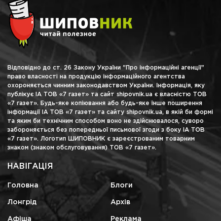
Відповідно до ст. 26 Закону України "Про інформаційні агенції"
право власності на продукцію інформаційного агентства
охороняється чинним законодавством України. Інформація, яку
публікує ІА ТОВ «7 газет» та сайт shipovnik.ua є власністю ТОВ
«7 газет». Будь-яке копіювання або будь-яке інше поширення
інформації ІА ТОВ «7 газет» та сайту shipovnik.ua, в якій би формі
та яким би технічним способом воно не здійснювалося, суворо
забороняється без попередньої письмової згоди з боку ІА ТОВ
«7 газет». Логотип ШИПОВНИК є зареєстрованим товарним
знаком (знаком обслуговування) ТОВ «7 газет».
НАВІГАЦІЯ
Головна
Блоги
Лонгрід
Архів
Афіша
Реклама