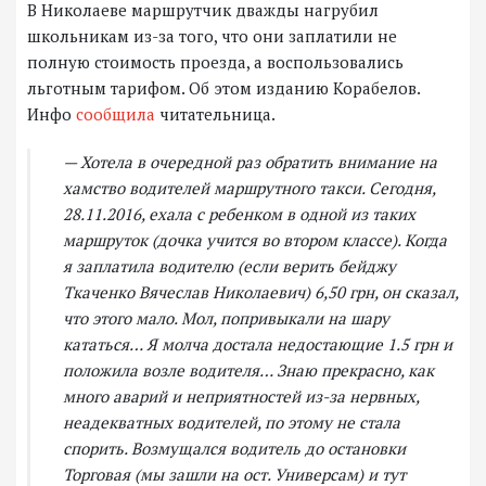
В Николаеве маршрутчик дважды нагрубил
школьникам из-за того, что они заплатили не
полную стоимость проезда, а воспользовались
льготным тарифом. Об этом изданию Корабелов.
Инфо
сообщила
читательница.
— Хотела в очередной раз обратить внимание на
хамство водителей маршрутного такси. Сегодня,
28.11.2016, ехала с ребенком в одной из таких
маршруток (дочка учится во втором классе). Когда
я заплатила водителю (если верить бейджу
Ткаченко Вячеслав Николаевич) 6,50 грн, он сказал,
что этого мало. Мол, попривыкали на шару
кататься… Я молча достала недостающие 1.5 грн и
положила возле водителя… Знаю прекрасно, как
много аварий и неприятностей из-за нервных,
неадекватных водителей, по этому не стала
спорить. Возмущался водитель до остановки
Торговая (мы зашли на ост. Универсам) и тут