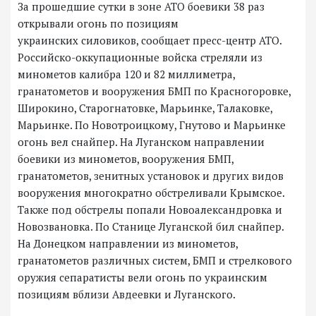
За прошедшие сутки в зоне АТО боевики 38 раз
открывали огонь по позициям
украинских силовиков, сообщает пресс-центр АТО.
Российско-оккупационные войска стреляли из
минометов калибра 120 и 82 миллиметра,
гранатометов и вооружения БМП по Красногоровке,
Широкино, Старогнатовке, Марьинке, Талаковке,
Марьинке. По Новотроицкому, Гнутово и Марьинке
огонь вел снайпер. На Луганском направлении
боевики из минометов, вооружения БМП,
гранатометов, зенитных установок и других видов
вооружения многократно обстреливали Крымское.
Также под обстрелы попали Новоалександровка и
Новозвановка. По Станице Луганской бил снайпер.
На Донецком направлении из минометов,
гранатометов различных систем, БМП и стрелкового
оружия сепаратисты вели огонь по украинским
позициям вблизи Авдеевки и Луганского.