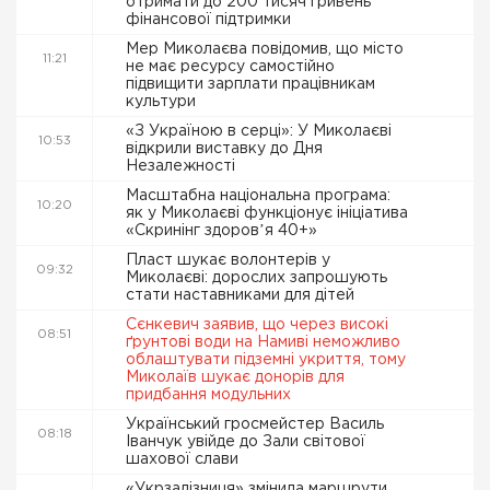
отримати до 200 тисяч гривень
фінансової підтримки
Мер Миколаєва повідомив, що місто
11:21
не має ресурсу самостійно
підвищити зарплати працівникам
культури
«З Україною в серці»: У Миколаєві
10:53
відкрили виставку до Дня
Незалежності
Масштабна національна програма:
10:20
як у Миколаєві функціонує ініціатива
«Скринінг здоровʼя 40+»
Пласт шукає волонтерів у
09:32
Миколаєві: дорослих запрошують
стати наставниками для дітей
Сєнкевич заявив, що через високі
08:51
ґрунтові води на Намиві неможливо
облаштувати підземні укриття, тому
Миколаїв шукає донорів для
придбання модульних
Український гросмейстер Василь
08:18
Іванчук увійде до Зали світової
шахової слави
«Укрзалізниця» змінила маршрути