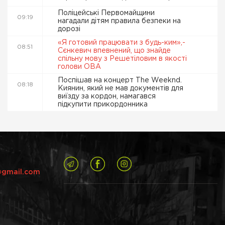
Поліцейські Первомайщини
09:19
нагадали дітям правила безпеки на
дорозі
«Я готовий працювати з будь-ким»,-
08:51
Сєнкевич впевнений, що знайде
спільну мову з Решетіловим в якості
голови ОВА
Поспішав на концерт The Weeknd.
08:18
Киянин, який не мав документів для
виїзду за кордон, намагався
підкупити прикордонника
@gmail.com