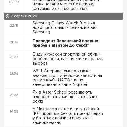
07:50
низки потягів через безпекову
ситуацію у східних регіонах
7 серпня 2026
Samsung Galaxy Watch 9: огляд
22:15
нової серії смарт-годинників від
Samsung
Президент Зеленський вперше
21:38
прибув з візитом до Сербії
Виды мужской спортивной обуви:
21:37
особенности, назначение и правила
выбора
WSJ: Американська розвідка
21:34
вважає, що Путін може напасти на
одну з країн НАТО ще до
завершення війни в Україні
Як в Astor School розвивають
21:32
лідерські навички ще зі шкільних
років
У Миколаєві лише 6 тисяч людей
16:59
40+ пройшли безкоштовний чекап:
у багатьох виявили приховані
захворювання