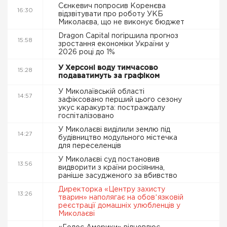
Сєнкевич попросив Коренєва
16:30
відзвітувати про роботу УКБ
Миколаєва, що не виконує бюджет
Dragon Capital погіршила прогноз
15:58
зростання економіки України у
2026 році до 1%
У Херсоні воду тимчасово
15:28
подаватимуть за графіком
У Миколаївській області
14:57
зафіксовано перший цього сезону
укус каракурта: постраждалу
госпіталізовано
У Миколаєві виділили землю під
14:27
будівництво модульного містечка
для переселенців
У Миколаєві суд постановив
13:56
видворити з країни росіянина,
раніше засудженого за вбивство
Директорка «Центру захисту
13:26
тварин» наполягає на обовʼязковій
реєстрації домашніх улюбленців у
Миколаєві