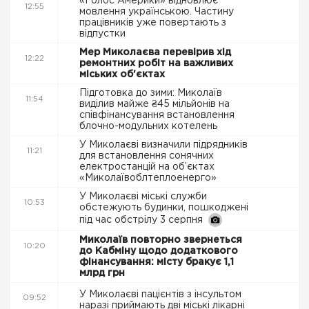
«Голос Америки» відновлює
12:55
мовлення українською. Частину
працівників уже повертають з
відпустки
Мер Миколаєва перевірив хід
12:22
ремонтних робіт на важливих
міських об'єктах
Підготовка до зими: Миколаїв
11:54
виділив майже ₴45 мільйонів на
співфінансування встановлення
блочно-модульних котелень
У Миколаєві визначили підрядників
11:21
для встановлення сонячних
електростанцій на об’єктах
«Миколаївоблтеплоенерго»
У Миколаєві міські служби
10:53
обстежують будинки, пошкоджені
під час обстрілу 3 серпня
Миколаїв повторно звернеться
10:20
до Кабміну щодо додаткового
фінансування: місту бракує 1,1
млрд грн
У Миколаєві пацієнтів з інсультом
09:52
наразі приймають дві міські лікарні