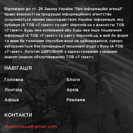
Відповідно до ст. 26 Закону України "Про інформаційні агенції"
право власності на продукцію інформаційного агентства
охороняється чинним законодавством України. Інформація, яку
публікує ІА ТОВ «7 газет» та сайт shipovnik.ua є власністю ТОВ
«7 газет». Будь-яке копіювання або будь-яке інше поширення
інформації ІА ТОВ «7 газет» та сайту shipovnik.ua, в якій би формі
та яким би технічним способом воно не здійснювалося, суворо
забороняється без попередньої письмової згоди з боку ІА ТОВ
«7 газет». Логотип ШИПОВНИК є зареєстрованим товарним
знаком (знаком обслуговування) ТОВ «7 газет».
НАВІГАЦІЯ
Головна
Блоги
Лонгрід
Архів
Афіша
Реклама
КОНТАКТИ
shipovnikua@gmail.com