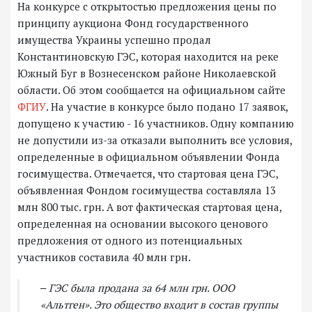
На конкурсе с открытостью предложения цены по
принципу аукциона Фонд государственного
имущества Украины успешно продал
Константиновскую ГЭС, которая находится на реке
Южный Буг в Вознесенском районе Николаевской
области. Об этом сообщается на официальном сайте
ФГИУ
. На участие в конкурсе было подано 17 заявок,
допущено к участию - 16 участников. Одну компанию
не допустили из-за отказали выполнить все условия,
определенные в официальном объявлении Фонда
госимущества. Отмечается, что стартовая цена ГЭС,
объявленная Фондом госимущества составляла 13
млн 800 тыс. грн. А вот фактическая стартовая цена,
определенная на основании высокого ценового
предложения от одного из потенциальных
участников составила 40 млн грн.
‒ ГЭС была продана за 64 млн грн. ООО
«Альтген». Это общество входит в состав группы