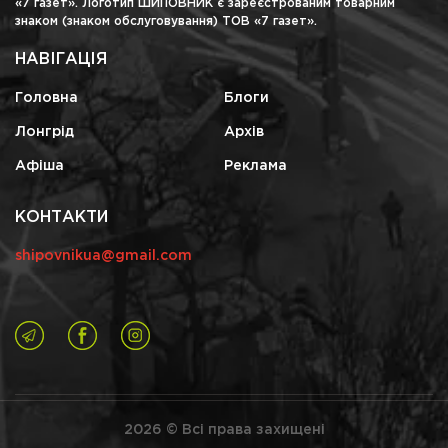
«7 газет». Логотип ШИПОВНИК є зареєстрованим товарним
знаком (знаком обслуговування) ТОВ «7 газет».
НАВІГАЦІЯ
Головна
Блоги
Лонгрід
Архів
Афіша
Реклама
КОНТАКТИ
shipovnikua@gmail.com
2026 © Всі права захищені