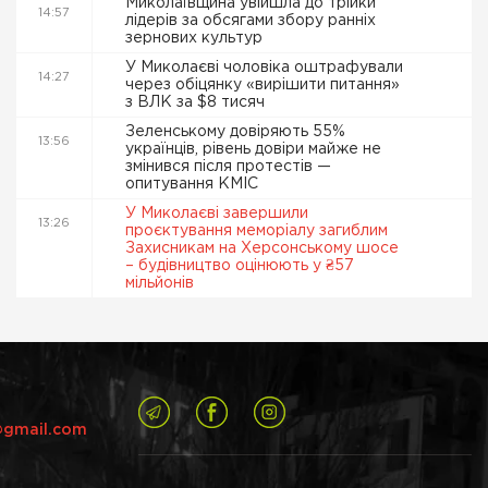
Миколаївщина увійшла до трійки
14:57
лідерів за обсягами збору ранніх
зернових культур
У Миколаєві чоловіка оштрафували
14:27
через обіцянку «вирішити питання»
з ВЛК за $8 тисяч
Зеленському довіряють 55%
13:56
українців, рівень довіри майже не
змінився після протестів —
опитування КМІС
У Миколаєві завершили
13:26
проєктування меморіалу загиблим
Захисникам на Херсонському шосе
– будівництво оцінюють у ₴57
мільйонів
@gmail.com