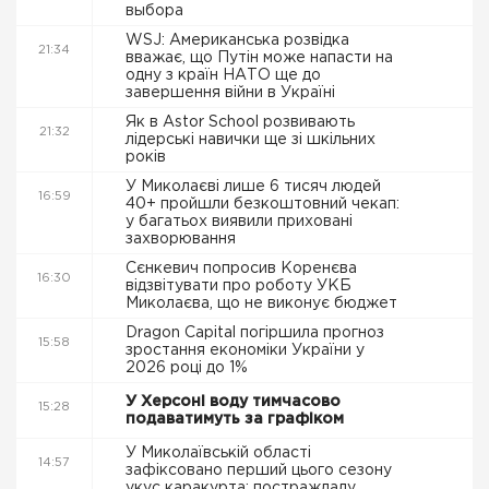
выбора
WSJ: Американська розвідка
21:34
вважає, що Путін може напасти на
одну з країн НАТО ще до
завершення війни в Україні
Як в Astor School розвивають
21:32
лідерські навички ще зі шкільних
років
У Миколаєві лише 6 тисяч людей
16:59
40+ пройшли безкоштовний чекап:
у багатьох виявили приховані
захворювання
Сєнкевич попросив Коренєва
16:30
відзвітувати про роботу УКБ
Миколаєва, що не виконує бюджет
Dragon Capital погіршила прогноз
15:58
зростання економіки України у
2026 році до 1%
У Херсоні воду тимчасово
15:28
подаватимуть за графіком
У Миколаївській області
14:57
зафіксовано перший цього сезону
укус каракурта: постраждалу