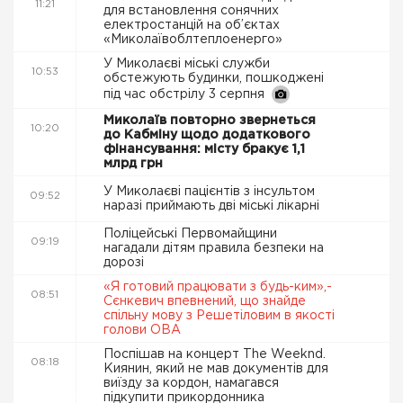
11:21
для встановлення сонячних
електростанцій на об’єктах
«Миколаївоблтеплоенерго»
У Миколаєві міські служби
10:53
обстежують будинки, пошкоджені
під час обстрілу 3 серпня
Миколаїв повторно звернеться
10:20
до Кабміну щодо додаткового
фінансування: місту бракує 1,1
млрд грн
У Миколаєві пацієнтів з інсультом
09:52
наразі приймають дві міські лікарні
Поліцейські Первомайщини
09:19
нагадали дітям правила безпеки на
дорозі
«Я готовий працювати з будь-ким»,-
08:51
Сєнкевич впевнений, що знайде
спільну мову з Решетіловим в якості
голови ОВА
Поспішав на концерт The Weeknd.
08:18
Киянин, який не мав документів для
виїзду за кордон, намагався
підкупити прикордонника