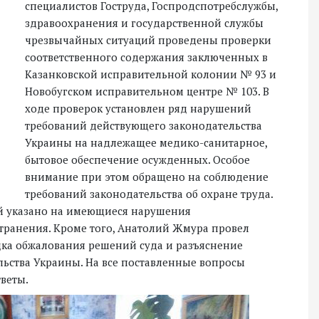
специалистов Гоструда, Госпродспотребслужбы,
здравоохранения и государственной службы
чрезвычайных ситуаций проведены проверки
соответственного содержания заключенных в
Казанковской исправительной колонии № 93 и
Новобугском исправительном центре № 103. В
ходе проверок установлен ряд нарушений
требований действующего законодательства
Украины на надлежащее медико-санитарное,
бытовое обеспечение осужденных. Особое
внимание при этом обращено на соблюдение
требований законодательства об охране труда.
й указано на имеющиеся нарушения
странения. Кроме того, Анатолий Жмура провел
ка обжалования решений суда и разъяснение
ьства Украины. На все поставленные вопросы
веты.