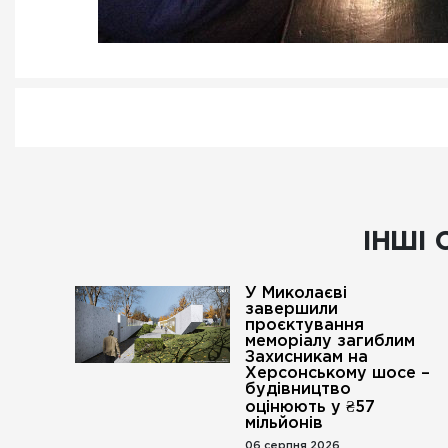
ІНШІ 
У Миколаєві
завершили
проєктування
меморіалу загиблим
Захисникам на
Херсонському шосе –
будівництво
оцінюють у ₴57
мільйонів
06 серпня 2026