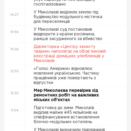
госпіталізовано
У Миколаєві виділили землю під
14:27
будівництво модульного містечка
для переселенців
У Миколаєві суд постановив
13:56
видворити з країни росіянина,
раніше засудженого за вбивство
Директорка «Центру захисту
13:26
тварин» наполягає на обовʼязковій
реєстрації домашніх улюбленців у
Миколаєві
«Голос Америки» відновлює
12:55
мовлення українською. Частину
працівників уже повертають з
відпустки
Мер Миколаєва перевірив хід
12:22
ремонтних робіт на важливих
міських об'єктах
Підготовка до зими: Миколаїв
11:54
виділив майже ₴45 мільйонів на
співфінансування встановлення
блочно-модульних котелень
У Миколаєві визначили підрядників