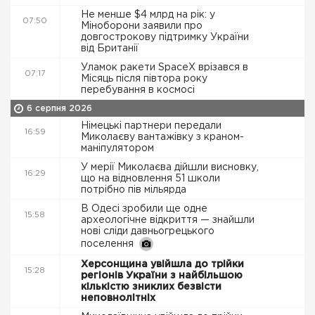
Не менше $4 млрд на рік: у
07:50
Міноборони заявили про
довгострокову підтримку України
від Британії
Уламок ракети SpaceX врізався в
07:17
Місяць після півтора року
перебування в космосі
6 серпня 2026
Німецькі партнери передали
16:59
Миколаєву вантажівку з краном-
маніпулятором
У мерії Миколаєва дійшли висновку,
16:29
що на відновлення 51 школи
потрібно пів мільярда
В Одесі зробили ще одне
15:58
археологічне відкриття — знайшли
нові сліди давньогрецького
поселення
Херсонщина увійшла до трійки
15:28
регіонів України з найбільшою
кількістю зниклих безвісти
неповнолітніх