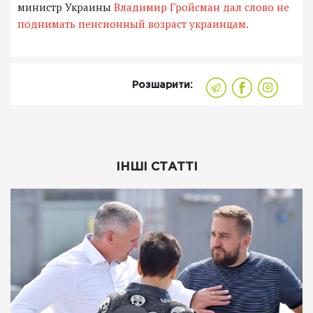
министр Украины
Владимир Гройсман дал слово не
поднимать пенсионный возраст украинцам.
Розшарити:
ІНШІ СТАТТІ