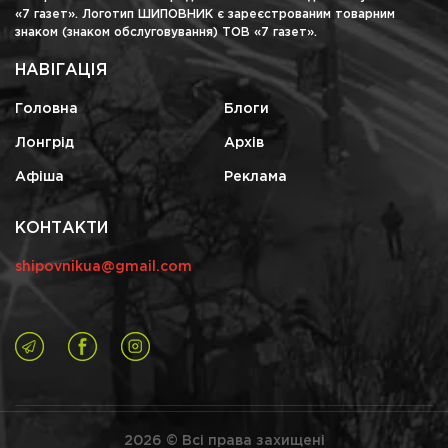
«7 газет». Логотип ШИПОВНИК є зареєстрованим товарним
знаком (знаком обслуговування) ТОВ «7 газет».
НАВІГАЦІЯ
Головна
Блоги
Лонгрід
Архів
Афіша
Реклама
КОНТАКТИ
shipovnikua@gmail.com
2026 © Всі права захищені