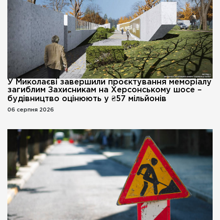
У Миколаєві завершили проєктування меморіалу
загиблим Захисникам на Херсонському шосе –
будівництво оцінюють у ₴57 мільйонів
06 серпня 2026