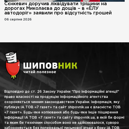
Сєнкевич доручив ліквідувати тріщини на
дорогах Миколаєва до дощів – в «ЕЛУ
автодоріг» заявили про відсутність грошей
06 серпня 2026
Відповідно до ст. 26 Закону України "Про інформаційні агенції"
право власності на продукцію інформаційного агентства
охороняється чинним законодавством України. Інформація, яку
публікує ІА ТОВ «7 газет» та сайт shipovnik.ua є власністю ТОВ
«7 газет». Будь-яке копіювання або будь-яке інше поширення
інформації ІА ТОВ «7 газет» та сайту shipovnik.ua, в якій би формі
та яким би технічним способом воно не здійснювалося, суворо
забороняється без попередньої письмової згоди з боку ІА ТОВ