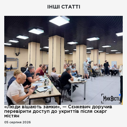
ІНШІ СТАТТІ
«Люди вішають замки», — Сєнкевич доручив
перевірити доступ до укриттів після скарг
містян
05 серпня 2026