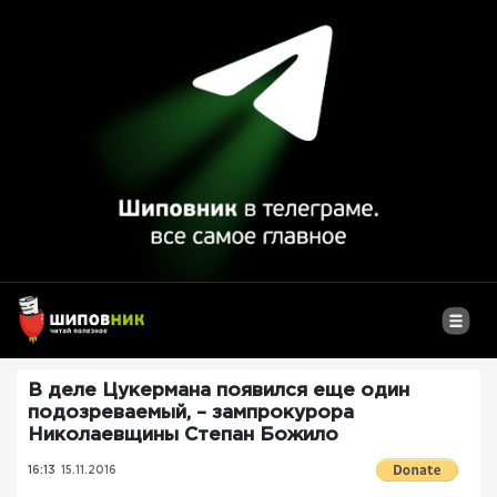
В деле Цукермана появился еще один
подозреваемый, – зампрокурора
Николаевщины Степан Божило
16:13
15.11.2016