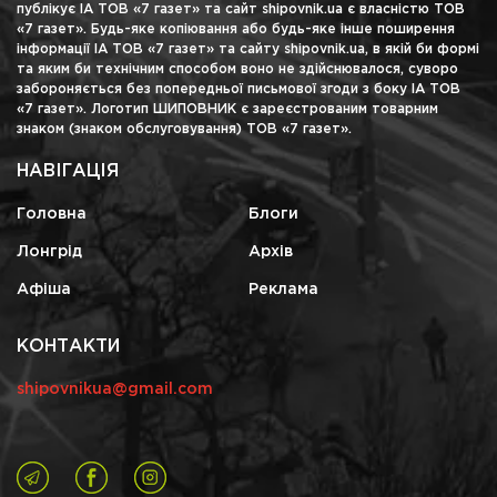
публікує ІА ТОВ «7 газет» та сайт shipovnik.ua є власністю ТОВ
«7 газет». Будь-яке копіювання або будь-яке інше поширення
інформації ІА ТОВ «7 газет» та сайту shipovnik.ua, в якій би формі
та яким би технічним способом воно не здійснювалося, суворо
забороняється без попередньої письмової згоди з боку ІА ТОВ
«7 газет». Логотип ШИПОВНИК є зареєстрованим товарним
знаком (знаком обслуговування) ТОВ «7 газет».
НАВІГАЦІЯ
Головна
Блоги
Лонгрід
Архів
Афіша
Реклама
КОНТАКТИ
shipovnikua@gmail.com