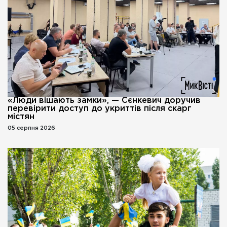
«Люди вішають замки», — Сєнкевич доручив
перевірити доступ до укриттів після скарг
містян
05 серпня 2026