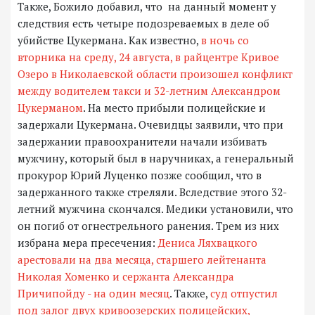
Также, Божило добавил, что на данный момент у
следствия есть четыре подозреваемых в деле об
убийстве Цукермана. Как известно,
в ночь со
вторника на среду, 24 августа, в райцентре Кривое
Озеро в Николаевской области произошел конфликт
между водителем такси и 32-летним Александром
Цукерманом
. На место прибыли полицейские и
задержали Цукермана. Очевидцы заявили, что при
задержании правоохранители начали избивать
мужчину, который был в наручниках, а генеральный
прокурор Юрий Луценко позже сообщил, что в
задержанного также стреляли. Вследствие этого 32-
летний мужчина скончался. Медики установили, что
он погиб от огнестрельного ранения. Трем из них
избрана мера пресечения:
Дениса Ляхвацкого
арестовали на два месяца, старшего лейтенанта
Николая Хоменко и сержанта Александра
Причипойду - на один месяц
. Также,
суд отпустил
под залог двух кривоозерских полицейских,