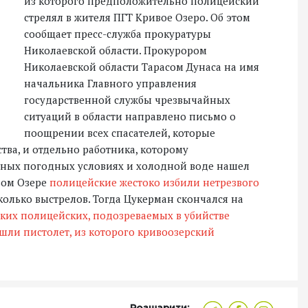
из которого предположительно полицейский
стрелял в жителя ПГТ Кривое Озеро. Об этом
сообщает пресс-служба прокуратуры
Николаевской области. Прокурором
Николаевской области Тарасом Дунаса на имя
начальника Главного управления
государственной службы чрезвычайных
ситуаций в области направлено письмо о
поощрении всех спасателей, которые
тва, и отдельно работника, которому
жных погодных условиях и холодной воде нашел
ивом Озере
полицейские жестоко избили нетрезвого
сколько выстрелов. Тогда Цукерман скончался на
ских полицейских, подозреваемых в убийстве
шли пистолет, из которого кривоозерский