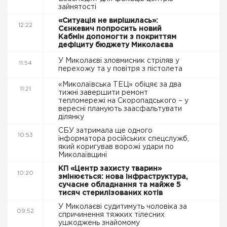
зайнятості
«Ситуація не вирішилась»:
12:22
Сєнкевич попросить новий
Кабмін допомогти з покриттям
дефіциту бюджету Миколаєва
У Миколаєві зловмисник стріляв у
11:54
перехожу та у повітря з пістолета
«Миколаївська ТЕЦ» обіцяє за два
11:21
тижні завершити ремонт
тепломережі на Скоропадського – у
вересні планують заасфальтувати
ділянку
СБУ затримала ще одного
10:53
інформатора російських спецслужб,
який коригував ворожі удари по
Миколаївщині
КП «Центр захисту тварин»
10:20
змінюється: нова інфраструктура,
сучасне обладнання та майже 5
тисяч стерилізованих котів
У Миколаєві судитимуть чоловіка за
09:52
спричинення тяжких тілесних
ушкоджень знайомому