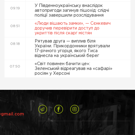
У Південноукраїнську внаслідок
09:19
автопригоди загинув пішохід: слідчі
поліції завершили розслідування
«Люди вішають замки», — Сєнкевич
08:51
доручив перевірити доступ до
укриттів після скарг містян
Рятував друга — виплив біля
08:18
України. Прикордонники врятували
17-річного угорця, якого Тиса
віднесла на український берег
«Світ повинен бачити це»:
07:50
Зеленський відреагував на «сафарі»
росіян у Херсоні
@gmail.com