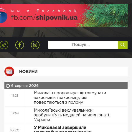
НОВИНИ
6 серпня 2026
Миколаїв продовжує підтримувати
11:21
захисників і захисниць, які
повертаються з полону
Миколаївські веслувальники
10:53
здобули п’ять медалей на чемпіонаті
України
У Миколаєві завершили
10:20