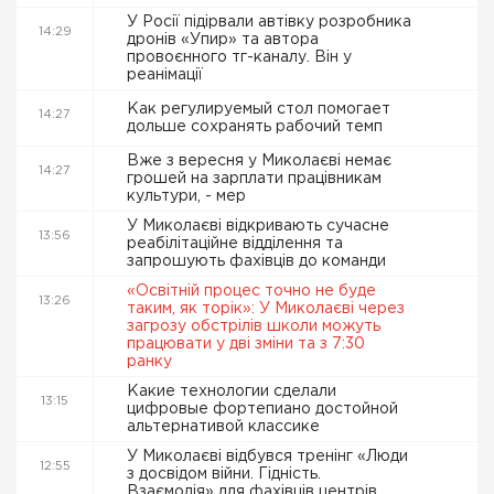
У Росії підірвали автівку розробника
14:29
дронів «Упир» та автора
провоєнного тг-каналу. Він у
реанімації
Как регулируемый стол помогает
14:27
дольше сохранять рабочий темп
Вже з вересня у Миколаєві немає
14:27
грошей на зарплати працівникам
культури, - мер
У Миколаєві відкривають сучасне
13:56
реабілітаційне відділення та
запрошують фахівців до команди
«Освітній процес точно не буде
13:26
таким, як торік»: У Миколаєві через
загрозу обстрілів школи можуть
працювати у дві зміни та з 7:30
ранку
Какие технологии сделали
13:15
цифровые фортепиано достойной
альтернативой классике
У Миколаєві відбувся тренінг «Люди
12:55
з досвідом війни. Гідність.
Взаємодія» для фахівців центрів