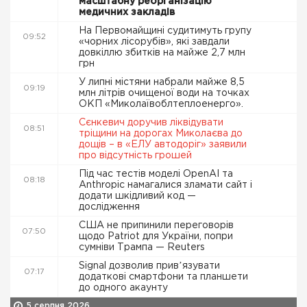
масштабну реорганізацію
медичних закладів
На Первомайщині судитимуть групу
09:52
«чорних лісорубів», які завдали
довкіллю збитків на майже 2,7 млн
грн
У липні містяни набрали майже 8,5
09:19
млн літрів очищеної води на точках
ОКП «Миколаївоблтеплоенерго».
Сєнкевич доручив ліквідувати
08:51
тріщини на дорогах Миколаєва до
дощів – в «ЕЛУ автодоріг» заявили
про відсутність грошей
Під час тестів моделі OpenAI та
08:18
Anthropic намагалися зламати сайт і
додати шкідливий код —
дослідження
США не припинили переговорів
07:50
щодо Patriot для України, попри
сумніви Трампа — Reuters
Signal дозволив привʼязувати
07:17
додаткові смартфони та планшети
до одного акаунту
5 серпня 2026