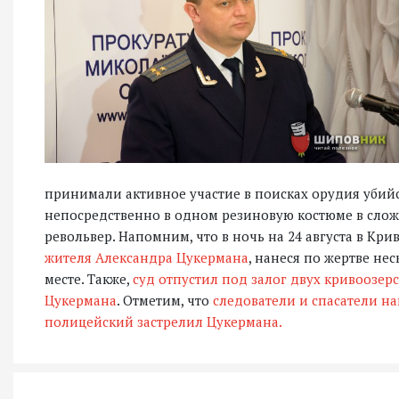
принимали активное участие в поисках орудия убийс
непосредственно в одном резиновую костюме в сло
револьвер. Напомним, что в ночь на 24 августа в Кр
жителя Александра Цукермана
, нанеся по жертве не
месте. Также,
суд отпустил под залог двух кривоозер
Цукермана
. Отметим, что
следователи и спасатели на
полицейский застрелил Цукермана.