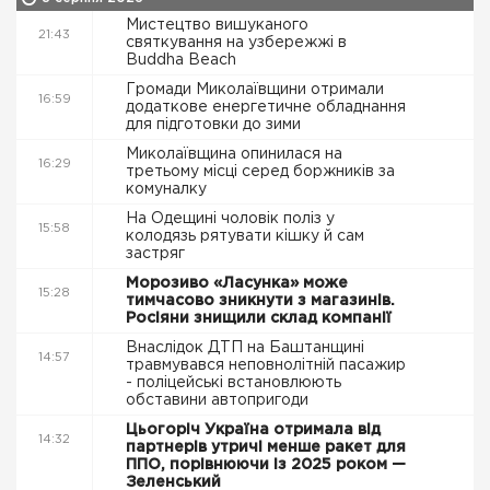
Мистецтво вишуканого
21:43
святкування на узбережжі в
Buddha Beach
Громади Миколаївщини отримали
16:59
додаткове енергетичне обладнання
для підготовки до зими
Миколаївщина опинилася на
16:29
третьому місці серед боржників за
комуналку
На Одещині чоловік поліз у
15:58
колодязь рятувати кішку й сам
застряг
Морозиво «Ласунка» може
15:28
тимчасово зникнути з магазинів.
Росіяни знищили склад компанії
Внаслідок ДТП на Баштанщині
14:57
травмувався неповнолітній пасажир
- поліцейські встановлюють
обставини автопригоди
Цьогоріч Україна отримала від
14:32
партнерів утричі менше ракет для
ППО, порівнюючи із 2025 роком —
Зеленський