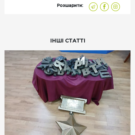
Розшарити:
ІНШІ СТАТТІ