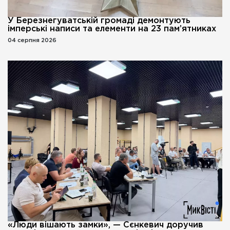
У Березнегуватській громаді демонтують
імперські написи та елементи на 23 пам’ятниках
04 серпня 2026
«Люди вішають замки», — Сєнкевич доручив