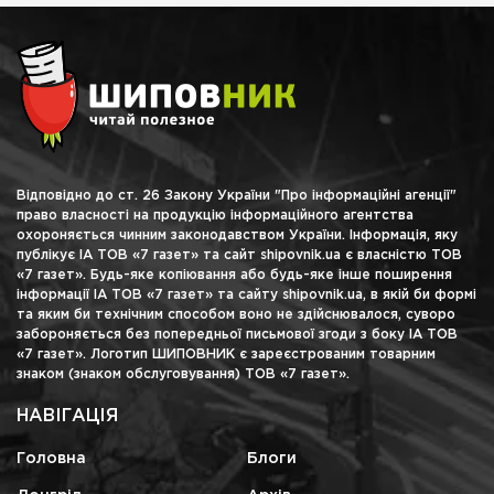
Відповідно до ст. 26 Закону України "Про інформаційні агенції"
право власності на продукцію інформаційного агентства
охороняється чинним законодавством України. Інформація, яку
публікує ІА ТОВ «7 газет» та сайт shipovnik.ua є власністю ТОВ
«7 газет». Будь-яке копіювання або будь-яке інше поширення
інформації ІА ТОВ «7 газет» та сайту shipovnik.ua, в якій би формі
та яким би технічним способом воно не здійснювалося, суворо
забороняється без попередньої письмової згоди з боку ІА ТОВ
«7 газет». Логотип ШИПОВНИК є зареєстрованим товарним
знаком (знаком обслуговування) ТОВ «7 газет».
НАВІГАЦІЯ
Головна
Блоги