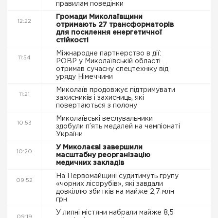
правилам поведінки
Громади Миколаївщини
12:22
отримають 27 трансформаторів
для посилення енергетичної
стійкості
Міжнародне партнерство в дії:
11:54
РОВР у Миколаївській області
отримав сучасну спецтехніку від
уряду Німеччини
Миколаїв продовжує підтримувати
11:21
захисників і захисниць, які
повертаються з полону
Миколаївські веслувальники
10:53
здобули п’ять медалей на чемпіонаті
України
У Миколаєві завершили
10:20
масштабну реорганізацію
медичних закладів
На Первомайщині судитимуть групу
09:52
«чорних лісорубів», які завдали
довкіллю збитків на майже 2,7 млн
грн
У липні містяни набрали майже 8,5
09:19