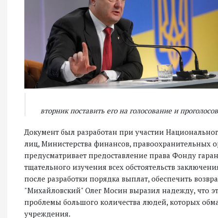
вторник поставить его на голосование и проголосов
Документ был разработан при участии Национальног
лиц, Министерства финансов, правоохранительных ор
предусматривает предоставление права Фонду гаран
тщательного изучения всех обстоятельств заключени
после разработки порядка выплат, обеспечить возвр
"Михайловский" Олег Мосин выразил надежду, что э
проблемы большого количества людей, которых обм
учреждения.