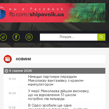
НОВИНИ
6 серпня 2026
Німецькі партнери передали
16:59
Миколаєву вантажівку з краном-
маніпулятором
У мерії Миколаєва дійшли висновку,
16:29
що на відновлення 51 школи
потрібно пів мільярда
В Одесі зробили ще одне
15:58