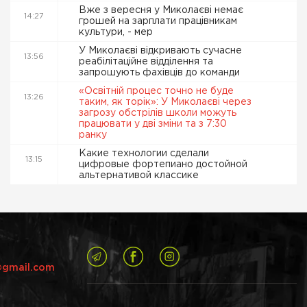
Вже з вересня у Миколаєві немає
14:27
грошей на зарплати працівникам
культури, - мер
У Миколаєві відкривають сучасне
13:56
реабілітаційне відділення та
запрошують фахівців до команди
«Освітній процес точно не буде
13:26
таким, як торік»: У Миколаєві через
загрозу обстрілів школи можуть
працювати у дві зміни та з 7:30
ранку
Какие технологии сделали
13:15
цифровые фортепиано достойной
альтернативой классике
@gmail.com