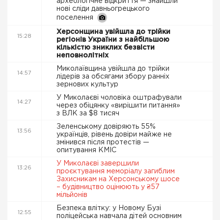
археологічне відкриття — знайшли
нові сліди давньогрецького
поселення
Херсонщина увійшла до трійки
15:28
регіонів України з найбільшою
кількістю зниклих безвісти
неповнолітніх
Миколаївщина увійшла до трійки
14:57
лідерів за обсягами збору ранніх
зернових культур
У Миколаєві чоловіка оштрафували
14:27
через обіцянку «вирішити питання»
з ВЛК за $8 тисяч
Зеленському довіряють 55%
13:56
українців, рівень довіри майже не
змінився після протестів —
опитування КМІС
У Миколаєві завершили
13:26
проєктування меморіалу загиблим
Захисникам на Херсонському шосе
– будівництво оцінюють у ₴57
мільйонів
Безпека влітку: у Новому Бузі
12:55
поліцейська навчала дітей основним