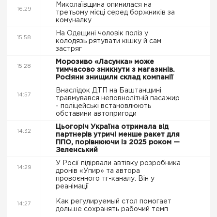
Миколаївщина опинилася на
16:29
третьому місці серед боржників за
комуналку
На Одещині чоловік поліз у
15:58
колодязь рятувати кішку й сам
застряг
Морозиво «Ласунка» може
15:28
тимчасово зникнути з магазинів.
Росіяни знищили склад компанії
Внаслідок ДТП на Баштанщині
14:57
травмувався неповнолітній пасажир
- поліцейські встановлюють
обставини автопригоди
Цьогоріч Україна отримала від
14:32
партнерів утричі менше ракет для
ППО, порівнюючи із 2025 роком —
Зеленський
У Росії підірвали автівку розробника
14:29
дронів «Упир» та автора
провоєнного тг-каналу. Він у
реанімації
Как регулируемый стол помогает
14:27
дольше сохранять рабочий темп