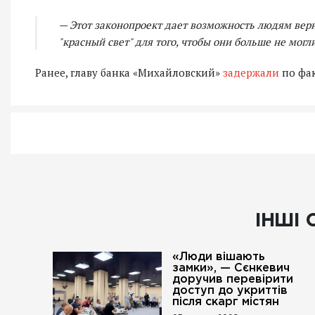
— Этот законопроект дает возможность людям вер
"красный свет" для того, чтобы они больше не мог
Ранее, главу банка «Михайловский»
задержали
по фак
ІНШІ 
«Люди вішають
замки», — Сєнкевич
доручив перевірити
доступ до укриттів
після скарг містян