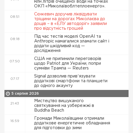
млн літрів очищеної води на точках
ОКП «Миколаївоблтеплоенерго».
Сєнкевич доручив ліквідувати
08:51
тріщини на дорогах Миколаєва до
дощів – в «ЕЛУ автодоріг» заявили
про відсутність грошей
Під час тестів моделі OpenAI та
08:18
Anthropic намагалися зламати сайт і
додати шкідливий код —
дослідження
США не припинили переговорів
07:50
щодо Patriot для України, попри
сумніви Трампа — Reuters
Signal дозволив привʼязувати
07:17
додаткові смартфони та планшети
до одного акаунту
5 серпня 2026
Мистецтво вишуканого
21:43
святкування на узбережжі в
Buddha Beach
Громади Миколаївщини отримали
16:59
додаткове енергетичне обладнання
для підготовки до зими