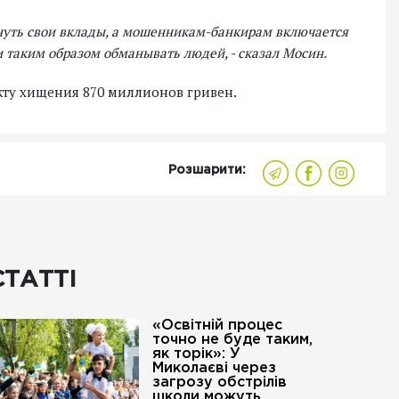
нуть свои вклады, а мошенникам-банкирам включается
ли таким образом обманывать людей, - сказал Мосин.
ту хищения 870 миллионов гривен.
Розшарити:
СТАТТІ
«Освітній процес
точно не буде таким,
як торік»: У
Миколаєві через
загрозу обстрілів
школи можуть