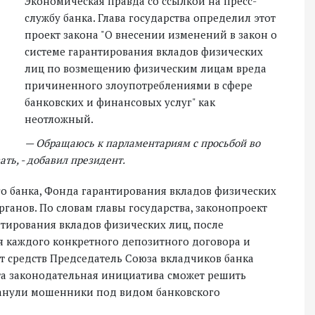
Экономическая правда со ссылкой на пресс-
службу банка. Глава государства определил этот
проект закона "О внесении изменений в закон о
системе гарантирования вкладов физических
лиц по возмещению физическим лицам вреда
причиненного злоупотреблениями в сфере
банковских и финансовых услуг" как
неотложный.
— Обращаюсь к парламентариям с просьбой во
ать, - добавил президент.
о банка, Фонда гарантирования вкладов физических
ганов. По словам главы государства, законопроект
тирования вкладов физических лиц, после
я каждого конкретного депозитного договора и
ат средств Председатель Союза вкладчиков банка
та законодательная инициатива сможет решить
анули мошенники под видом банковского