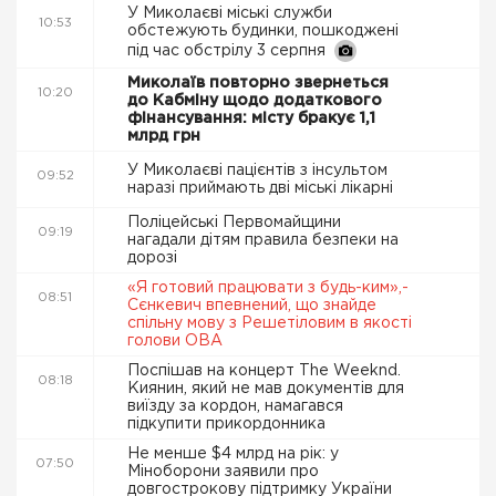
У Миколаєві міські служби
10:53
обстежують будинки, пошкоджені
під час обстрілу 3 серпня
Миколаїв повторно звернеться
10:20
до Кабміну щодо додаткового
фінансування: місту бракує 1,1
млрд грн
У Миколаєві пацієнтів з інсультом
09:52
наразі приймають дві міські лікарні
Поліцейські Первомайщини
09:19
нагадали дітям правила безпеки на
дорозі
«Я готовий працювати з будь-ким»,-
08:51
Сєнкевич впевнений, що знайде
спільну мову з Решетіловим в якості
голови ОВА
Поспішав на концерт The Weeknd.
08:18
Киянин, який не мав документів для
виїзду за кордон, намагався
підкупити прикордонника
Не менше $4 млрд на рік: у
07:50
Міноборони заявили про
довгострокову підтримку України