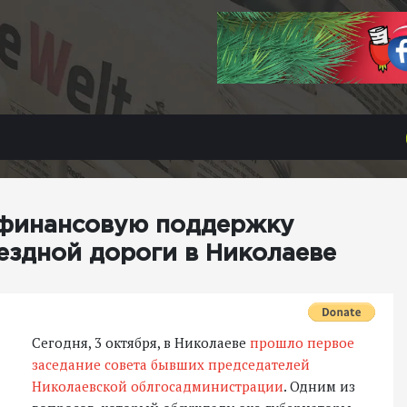
 финансовую поддержку
ездной дороги в Николаеве
Сегодня, 3 октября, в Николаеве
прошло первое
заседание совета бывших председателей
Николаевской облгосадминистрации
. Одним из