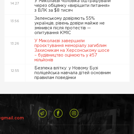
У Миколаєві чоловіка оштрафували
14:27
через обіцянку «вирішити питання»
з ВЛК за $8 тисяч
Зеленському довіряють 55%
13:56
українців, рівень довіри майже не
змінився після протестів —
опитування КМІС
У Миколаєві завершили
13:26
проєктування меморіалу загиблим
Захисникам на Херсонському шосе
– будівництво оцінюють у ₴57
мільйонів
Безпека влітку: у Новому Бузі
12:55
поліцейська навчала дітей основним
правилам поведінки
@gmail.com