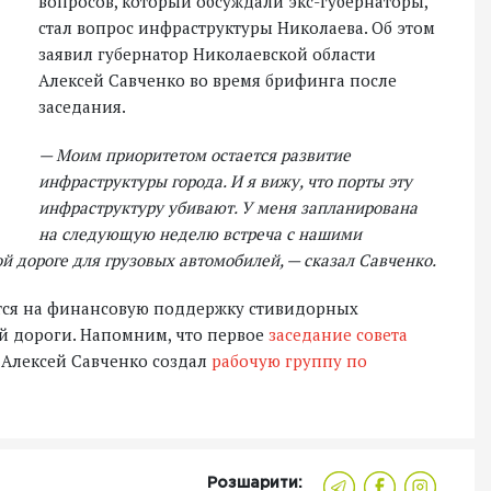
вопросов, который обсуждали экс-губернаторы,
стал вопрос инфраструктуры Николаева. Об этом
заявил губернатор Николаевской области
Алексей Савченко во время брифинга после
заседания.
— Моим приоритетом остается развитие
инфраструктуры города. И я вижу, что порты эту
инфраструктуру убивают. У меня запланирована
на следующую неделю встреча с нашими
ой дороге для грузовых автомобилей, — сказал Савченко.
ется на финансовую поддержку стивидорных
ой дороги. Напомним, что первое
заседание совета
, Алексей Савченко создал
рабочую группу по
Розшарити: