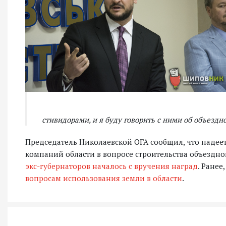
стивидорами, и я буду говорить с ними об объездн
Председатель Николаевской ОГА сообщил, что наде
компаний области в вопросе строительства объездн
экс-губернаторов началось с вручения наград
. Ранее
вопросам использования земли в области
.