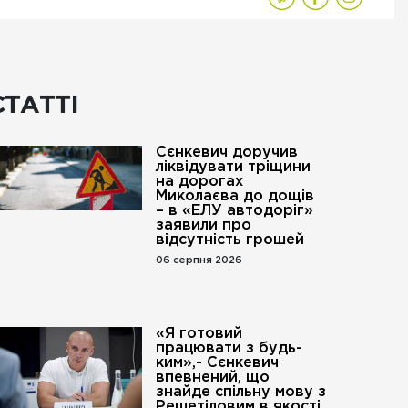
СТАТТІ
Сєнкевич доручив
ліквідувати тріщини
на дорогах
Миколаєва до дощів
– в «ЕЛУ автодоріг»
заявили про
відсутність грошей
06 серпня 2026
«Я готовий
працювати з будь-
ким»,- Сєнкевич
впевнений, що
го».
знайде спільну мову з
Решетіловим в якості