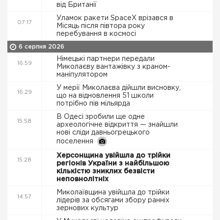
від Британії
Уламок ракети SpaceX врізався в
07:17
Місяць після півтора року
перебування в космосі
6 серпня 2026
Німецькі партнери передали
16:59
Миколаєву вантажівку з краном-
маніпулятором
У мерії Миколаєва дійшли висновку,
16:29
що на відновлення 51 школи
потрібно пів мільярда
В Одесі зробили ще одне
15:58
археологічне відкриття — знайшли
нові сліди давньогрецького
поселення
Херсонщина увійшла до трійки
15:28
регіонів України з найбільшою
кількістю зниклих безвісти
неповнолітніх
Миколаївщина увійшла до трійки
14:57
лідерів за обсягами збору ранніх
зернових культур