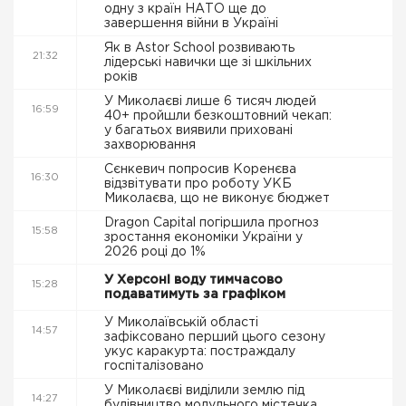
одну з країн НАТО ще до
завершення війни в Україні
Як в Astor School розвивають
21:32
лідерські навички ще зі шкільних
років
У Миколаєві лише 6 тисяч людей
16:59
40+ пройшли безкоштовний чекап:
у багатьох виявили приховані
захворювання
Сєнкевич попросив Коренєва
16:30
відзвітувати про роботу УКБ
Миколаєва, що не виконує бюджет
Dragon Capital погіршила прогноз
15:58
зростання економіки України у
2026 році до 1%
У Херсоні воду тимчасово
15:28
подаватимуть за графіком
У Миколаївській області
14:57
зафіксовано перший цього сезону
укус каракурта: постраждалу
госпіталізовано
У Миколаєві виділили землю під
14:27
будівництво модульного містечка