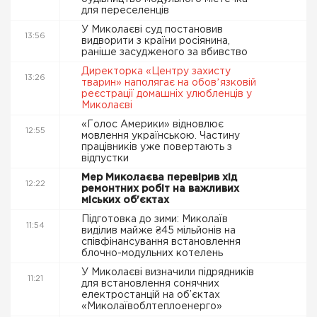
для переселенців
У Миколаєві суд постановив
13:56
видворити з країни росіянина,
раніше засудженого за вбивство
Директорка «Центру захисту
13:26
тварин» наполягає на обовʼязковій
реєстрації домашніх улюбленців у
Миколаєві
«Голос Америки» відновлює
12:55
мовлення українською. Частину
працівників уже повертають з
відпустки
Мер Миколаєва перевірив хід
12:22
ремонтних робіт на важливих
міських об'єктах
Підготовка до зими: Миколаїв
11:54
виділив майже ₴45 мільйонів на
співфінансування встановлення
блочно-модульних котелень
У Миколаєві визначили підрядників
11:21
для встановлення сонячних
електростанцій на об’єктах
«Миколаївоблтеплоенерго»