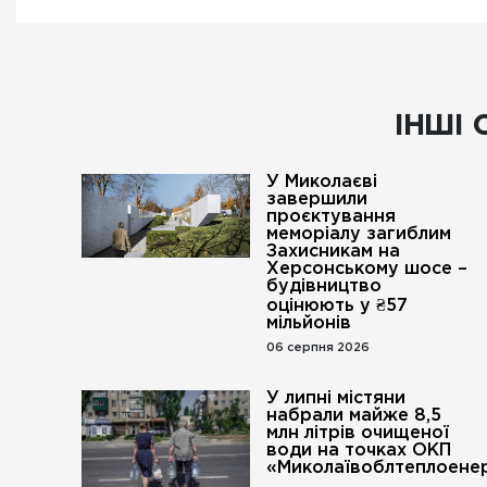
ІНШІ 
У Миколаєві
завершили
проєктування
меморіалу загиблим
Захисникам на
Херсонському шосе –
будівництво
оцінюють у ₴57
мільйонів
06 серпня 2026
У липні містяни
набрали майже 8,5
млн літрів очищеної
води на точках ОКП
«Миколаївоблтеплоенер