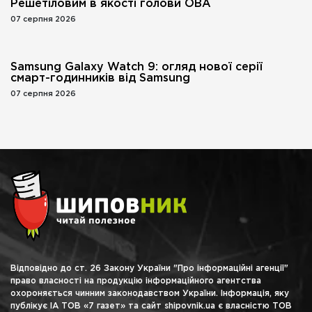
Решетіловим в якості голови ОВА
07 серпня 2026
Samsung Galaxy Watch 9: огляд нової серії
смарт-годинників від Samsung
07 серпня 2026
Відповідно до ст. 26 Закону України "Про інформаційні агенції"
право власності на продукцію інформаційного агентства
охороняється чинним законодавством України. Інформація, яку
публікує ІА ТОВ «7 газет» та сайт shipovnik.ua є власністю ТОВ