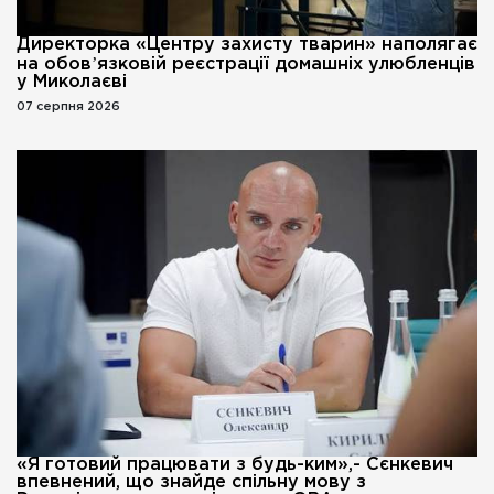
Директорка «Центру захисту тварин» наполягає
на обовʼязковій реєстрації домашніх улюбленців
у Миколаєві
07 серпня 2026
«Я готовий працювати з будь-ким»,- Сєнкевич
впевнений, що знайде спільну мову з