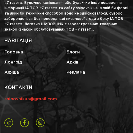
«7 газет». Будь-яке копіювання або будь-яке інше поширення
інформації ІА ТОВ «7 газет» та сайту shipovnik.ua, в якій би формі
та яким би технічним способом воно не здійснювалося, суворо
забороняється без попередньої письмової згоди з боку ІА ТОВ
«7 газет». Логотип ШИПОВНИК є зареєстрованим товарним
знаком (знаком обслуговування) ТОВ «7 газет».
НАВІГАЦІЯ
Головна
Блоги
Лонгрід
Архів
Афіша
Реклама
КОНТАКТИ
shipovnikua@gmail.com