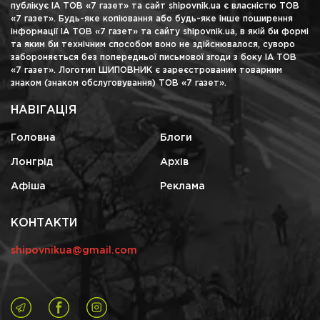
публікує ІА ТОВ «7 газет» та сайт shipovnik.ua є власністю ТОВ
«7 газет». Будь-яке копіювання або будь-яке інше поширення
інформації ІА ТОВ «7 газет» та сайту shipovnik.ua, в якій би формі
та яким би технічним способом воно не здійснювалося, суворо
забороняється без попередньої письмової згоди з боку ІА ТОВ
«7 газет». Логотип ШИПОВНИК є зареєстрованим товарним
знаком (знаком обслуговування) ТОВ «7 газет».
НАВІГАЦІЯ
Головна
Блоги
Лонгрід
Архів
Афіша
Реклама
КОНТАКТИ
shipovnikua@gmail.com