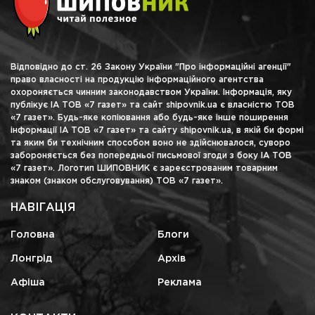
Відповідно до ст. 26 Закону України "Про інформаційні агенції"
право власності на продукцію інформаційного агентства
охороняється чинним законодавством України. Інформація, яку
публікує ІА ТОВ «7 газет» та сайт shipovnik.ua є власністю ТОВ
«7 газет». Будь-яке копіювання або будь-яке інше поширення
інформації ІА ТОВ «7 газет» та сайту shipovnik.ua, в якій би формі
та яким би технічним способом воно не здійснювалося, суворо
забороняється без попередньої письмової згоди з боку ІА ТОВ
«7 газет». Логотип ШИПОВНИК є зареєстрованим товарним
знаком (знаком обслуговування) ТОВ «7 газет».
НАВІГАЦІЯ
Головна
Блоги
Лонгрід
Архів
Афіша
Реклама