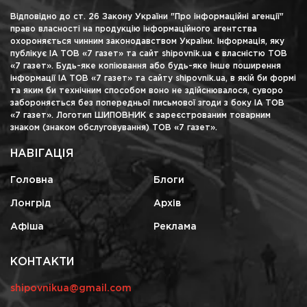
Відповідно до ст. 26 Закону України "Про інформаційні агенції"
право власності на продукцію інформаційного агентства
охороняється чинним законодавством України. Інформація, яку
публікує ІА ТОВ «7 газет» та сайт shipovnik.ua є власністю ТОВ
«7 газет». Будь-яке копіювання або будь-яке інше поширення
інформації ІА ТОВ «7 газет» та сайту shipovnik.ua, в якій би формі
та яким би технічним способом воно не здійснювалося, суворо
забороняється без попередньої письмової згоди з боку ІА ТОВ
«7 газет». Логотип ШИПОВНИК є зареєстрованим товарним
знаком (знаком обслуговування) ТОВ «7 газет».
НАВІГАЦІЯ
Головна
Блоги
Лонгрід
Архів
Афіша
Реклама
КОНТАКТИ
shipovnikua@gmail.com