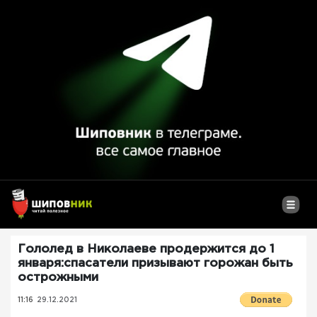
Гололед в Николаеве продержится до 1
января:спасатели призывают горожан быть
острожными
11:16
29.12.2021