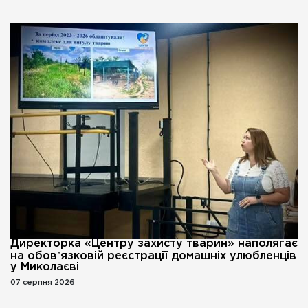
Директорка «Центру захисту тварин» наполягає
на обовʼязковій реєстрації домашніх улюбленців
у Миколаєві
07 серпня 2026