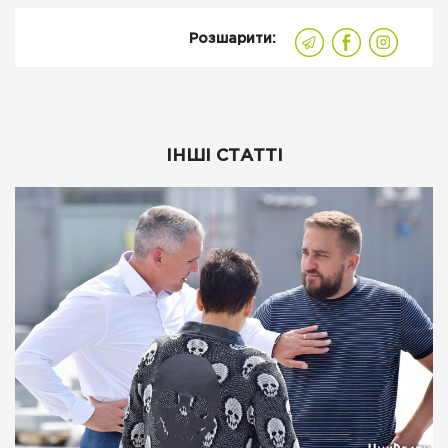
Розшарити:
ІНШІ СТАТТІ