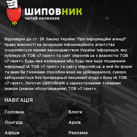
Відповідно до ст. 26 Закону України "Про інформаційні агенції"
право власності на продукцію інформаційного агентства
охороняється чинним законодавством України. Інформація, яку
публікує ІА ТОВ «7 газет» та сайт shipovnik.ua є власністю ТОВ
«7 газет». Будь-яке копіювання або будь-яке інше поширення
інформації ІА ТОВ «7 газет» та сайту shipovnik.ua, в якій би формі
та яким би технічним способом воно не здійснювалося, суворо
забороняється без попередньої письмової згоди з боку ІА ТОВ
«7 газет». Логотип ШИПОВНИК є зареєстрованим товарним
знаком (знаком обслуговування) ТОВ «7 газет».
НАВІГАЦІЯ
Головна
Блоги
Лонгрід
Архів
Афіша
Реклама