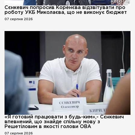
Сєнкевич попросив Коренєва відзвітувати про
роботу УКБ Миколаєва, що не виконує бюджет
07 серпня 2026
«Я готовий працювати з будь-ким»,- Сєнкевич
впевнений, що знайде спільну мову з
Решетіловим в якості голови ОВА
07 серпня 2026