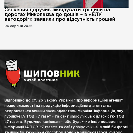
Сєнкевич доручив ліквідувати тріщини на
дорогах Миколаєва до дощів – в «ЕЛУ
автодоріг» заявили про відсутність грошей
06 серпня 2026
Відповідно до ст. 26 Закону України "Про інформаційні агенції"
право власності на продукцію інформаційного агентства
охороняється чинним законодавством України. Інформація, яку
публікує ІА ТОВ «7 газет» та сайт shipovnik.ua є власністю ТОВ
«7 газет». Будь-яке копіювання або будь-яке інше поширення
інформації ІА ТОВ «7 газет» та сайту shipovnik.ua, в якій би формі
та яким би технічним способом воно не здійснювалося, суворо