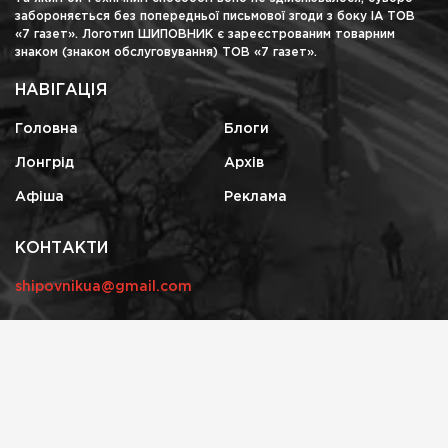
забороняється без попередньої письмової згоди з боку ІА ТОВ
«7 газет». Логотип ШИПОВНИК є зареєстрованим товарним
знаком (знаком обслуговування) ТОВ «7 газет».
НАВІГАЦІЯ
Головна
Блоги
Лонгрід
Архів
Афіша
Реклама
КОНТАКТИ
shipovnikua@gmail.com