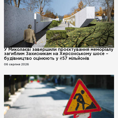
У Миколаєві завершили проєктування меморіалу
загиблим Захисникам на Херсонському шосе –
будівництво оцінюють у ₴57 мільйонів
06 серпня 2026