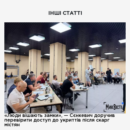
ІНШІ СТАТТІ
«Люди вішають замки», — Сєнкевич доручив
перевірити доступ до укриттів після скарг
містян