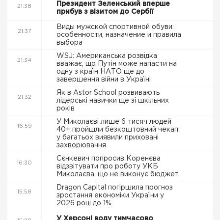
Президент Зеленський вперше
21:38
прибув з візитом до Сербії
Виды мужской спортивной обуви:
21:37
особенности, назначение и правила
выбора
WSJ: Американська розвідка
21:34
вважає, що Путін може напасти на
одну з країн НАТО ще до
завершення війни в Україні
Як в Astor School розвивають
21:32
лідерські навички ще зі шкільних
років
У Миколаєві лише 6 тисяч людей
16:59
40+ пройшли безкоштовний чекап:
у багатьох виявили приховані
захворювання
Сєнкевич попросив Коренєва
16:30
відзвітувати про роботу УКБ
Миколаєва, що не виконує бюджет
Dragon Capital погіршила прогноз
15:58
зростання економіки України у
2026 році до 1%
У Херсоні воду тимчасово