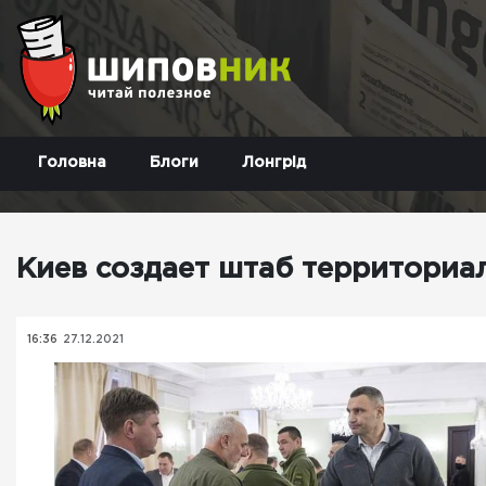
Головна
Блоги
Лонгрід
Киев создает штаб территориа
16:36
27.12.2021