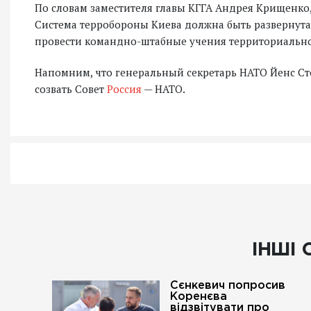
По словам заместителя главы КГГА Андрея Крищенко,
Система терробороны Киева должна быть развернута
провести командно-штабные учения территориальн
Напомним, что генеральный секретарь НАТО Йенс Стол
созвать Совет
Россия
— НАТО.
ІНШІ 
Сєнкевич попросив
Коренєва
відзвітувати про