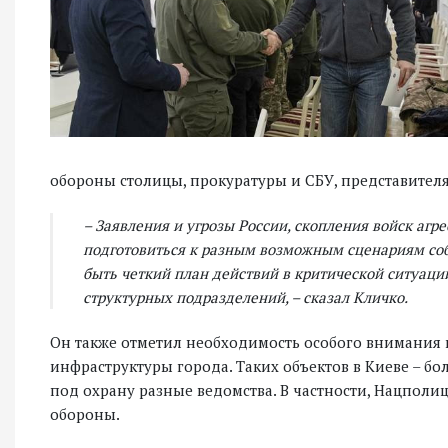
обороны столицы, прокуратуры и СБУ, представител
– Заявления и угрозы России, скопления войск агр
подготовиться к разным возможным сценариям собы
быть четкий план действий в критической ситуации
структурных подразделений, – сказал Кличко.
Он также отметил необходимость особого внимания 
инфраструктуры города. Таких объектов в Киеве – бол
под охрану разные ведомства. В частности, Нацпол
обороны.