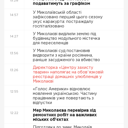
15:28
подаватимуть за графіком
У Миколаївській області
14:57
зафіксовано перший цього сезону
укус каракурта: постраждалу
госпіталізовано
У Миколаєві виділили землю під
14:27
будівництво модульного містечка
для переселенців
У Миколаєві суд постановив
13:56
видворити з країни росіянина,
раніше засудженого за вбивство
Директорка «Центру захисту
13:26
тварин» наполягає на обовʼязковій
реєстрації домашніх улюбленців у
Миколаєві
«Голос Америки» відновлює
12:55
мовлення українською. Частину
працівників уже повертають з
відпустки
Мер Миколаєва перевірив хід
12:22
ремонтних робіт на важливих
міських об'єктах
Підготовка до зими: Миколаїв