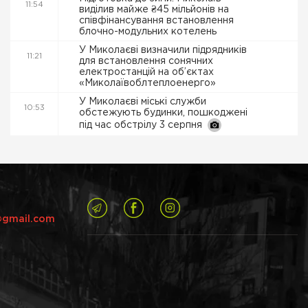
11:54
виділив майже ₴45 мільйонів на
співфінансування встановлення
блочно-модульних котелень
У Миколаєві визначили підрядників
11:21
для встановлення сонячних
електростанцій на об’єктах
«Миколаївоблтеплоенерго»
У Миколаєві міські служби
10:53
обстежують будинки, пошкоджені
під час обстрілу 3 серпня
@gmail.com