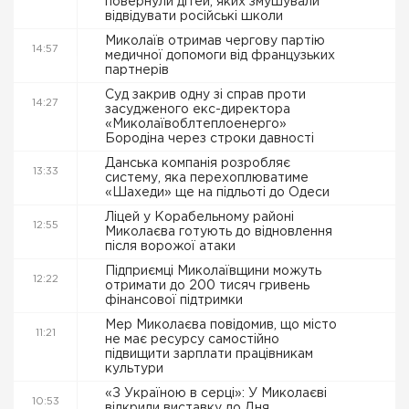
повернули дітей, яких змушували
відвідувати російські школи
Миколаїв отримав чергову партію
14:57
медичної допомоги від французьких
партнерів
Суд закрив одну зі справ проти
14:27
засудженого екс-директора
«Миколаївоблтеплоенерго»
Бородіна через строки давності
Данська компанія розробляє
13:33
систему, яка перехоплюватиме
«Шахеди» ще на підльоті до Одеси
Ліцей у Корабельному районі
12:55
Миколаєва готують до відновлення
після ворожої атаки
Підприємці Миколаївщини можуть
12:22
отримати до 200 тисяч гривень
фінансової підтримки
Мер Миколаєва повідомив, що місто
11:21
не має ресурсу самостійно
підвищити зарплати працівникам
культури
«З Україною в серці»: У Миколаєві
10:53
відкрили виставку до Дня