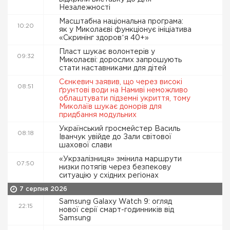
Незалежності
Масштабна національна програма:
10:20
як у Миколаєві функціонує ініціатива
«Скринінг здоровʼя 40+»
Пласт шукає волонтерів у
09:32
Миколаєві: дорослих запрошують
стати наставниками для дітей
Сєнкевич заявив, що через високі
08:51
ґрунтові води на Намиві неможливо
облаштувати підземні укриття, тому
Миколаїв шукає донорів для
придбання модульних
Український гросмейстер Василь
08:18
Іванчук увійде до Зали світової
шахової слави
«Укрзалізниця» змінила маршрути
07:50
низки потягів через безпекову
ситуацію у східних регіонах
7 серпня 2026
Samsung Galaxy Watch 9: огляд
22:15
нової серії смарт-годинників від
Samsung