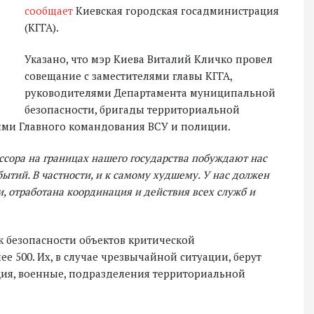
сообщает
Киевская городская госадминистрация
(КГГА).
Указано, что мэр Киева Виталий Кличко провел
совещание с заместителями главы КГГА,
руководителями Департамента муниципальной
безопасности, бригады территориальной
ями Главного командования ВСУ и полиции.
ессора на границах нашего государства побуждают нас
тий. В частности, и к самому худшему. У нас должен
, отработана координация и действия всех служб и
к безопасности объектов критической
ее 500. Их, в случае чрезвычайной ситуации, берут
иция, военные, подразделения территориальной