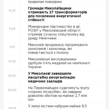
правилам поведінки
Громади Миколаївщини
12:22
отримають 27 трансформаторів
для посилення енергетичної
стійкості
Міжнародне партнерство в дії:
11:54
РОВР у Миколаївській області
отримав сучасну спецтехніку від
уряду Німеччини
Миколаїв продовжує підтримувати
11:21
захисників і захисниць, які
повертаються з полону
Миколаївські веслувальники
10:53
здобули п’ять медалей на чемпіонаті
України
У Миколаєві завершили
10:20
масштабну реорганізацію
медичних закладів
На Первомайщині судитимуть групу
09:52
«чорних лісорубів», які завдали
довкіллю збитків на майже 2,7 млн
грн
У липні містяни набрали майже 8,5
09:19