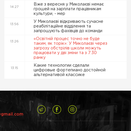
Вже з вересня у Миколаєві немає
14:27
грошей на зарплати працівникам
культури, - мер
У Миколаєві відкривають сучасне
13:56
реабілітаційне відділення та
запрошують фахівців до команди
«Освітній процес точно не буде
13:26
таким, як торік»: У Миколаєві через
загрозу обстрілів школи можуть
працювати у дві зміни та з 7:30
ранку
Какие технологии сделали
13:15
цифровые фортепиано достойной
альтернативой классике
@gmail.com