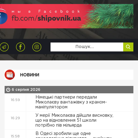
НОВИНИ
6 серпня 2026
Німецькі партнери передали
16:59
Миколаєву вантажівку з краном-
маніпулятором
У мерії Миколаєва дійшли висновку,
16:29
що на відновлення 51 школи
потрібно пів мільярда
В Одесі зробили ще одне
15:58