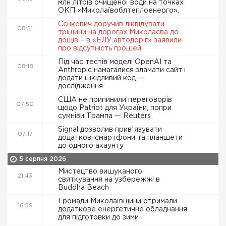
млн літрів очищеної води на точках
ОКП «Миколаївоблтеплоенерго».
Сєнкевич доручив ліквідувати
08:51
тріщини на дорогах Миколаєва до
дощів – в «ЕЛУ автодоріг» заявили
про відсутність грошей
Під час тестів моделі OpenAI та
08:18
Anthropic намагалися зламати сайт і
додати шкідливий код —
дослідження
США не припинили переговорів
07:50
щодо Patriot для України, попри
сумніви Трампа — Reuters
Signal дозволив привʼязувати
07:17
додаткові смартфони та планшети
до одного акаунту
5 серпня 2026
Мистецтво вишуканого
21:43
святкування на узбережжі в
Buddha Beach
Громади Миколаївщини отримали
16:59
додаткове енергетичне обладнання
для підготовки до зими