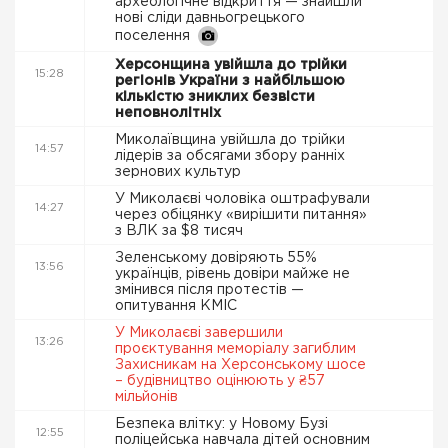
археологічне відкриття — знайшли
нові сліди давньогрецького
поселення
Херсонщина увійшла до трійки
15:28
регіонів України з найбільшою
кількістю зниклих безвісти
неповнолітніх
Миколаївщина увійшла до трійки
14:57
лідерів за обсягами збору ранніх
зернових культур
У Миколаєві чоловіка оштрафували
14:27
через обіцянку «вирішити питання»
з ВЛК за $8 тисяч
Зеленському довіряють 55%
13:56
українців, рівень довіри майже не
змінився після протестів —
опитування КМІС
У Миколаєві завершили
13:26
проєктування меморіалу загиблим
Захисникам на Херсонському шосе
– будівництво оцінюють у ₴57
мільйонів
Безпека влітку: у Новому Бузі
12:55
поліцейська навчала дітей основним