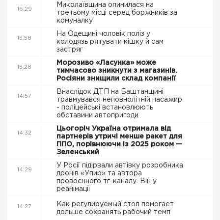
Миколаївщина опинилася на
16:29
третьому місці серед боржників за
комуналку
На Одещині чоловік поліз у
15:58
колодязь рятувати кішку й сам
застряг
Морозиво «Ласунка» може
15:28
тимчасово зникнути з магазинів.
Росіяни знищили склад компанії
Внаслідок ДТП на Баштанщині
14:57
травмувався неповнолітній пасажир
- поліцейські встановлюють
обставини автопригоди
Цьогоріч Україна отримала від
14:32
партнерів утричі менше ракет для
ППО, порівнюючи із 2025 роком —
Зеленський
У Росії підірвали автівку розробника
14:29
дронів «Упир» та автора
провоєнного тг-каналу. Він у
реанімації
Как регулируемый стол помогает
14:27
дольше сохранять рабочий темп