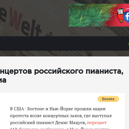
нцертов российского пианиста,
ма
В США - Бостоне и Нью-Йорке прошли акции
протеста возле концертных залов, где выступал
российский пианист Денис Мацуев,
передает