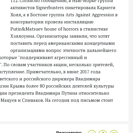
112. Согласно сообщению, в Нью-Йорке группа
активистов Signerbusters пикетировала Карнеги
Холл, а в Бостоне группа Arts Against Aggression в
консерватории провела инсталляцию
Putin&Matsuev house of horrors в стилистике
Хэллоуина. Организаторы заявили, что хотят
поставить перед американскими концертными
организациями вопрос этичности дальнейшего
, которые "поддерживают агрессивный и
 По словам участников акции, несколько зрителей,
ступление. Примечательно, в июне 2017 года
оветского и российского дирижера Владимира
ексии Крыма более 80 российских деятелей культуры
ции президента Владимира Путина относительно
Мацуев и Спиваков. На сегодня под письмом стоит