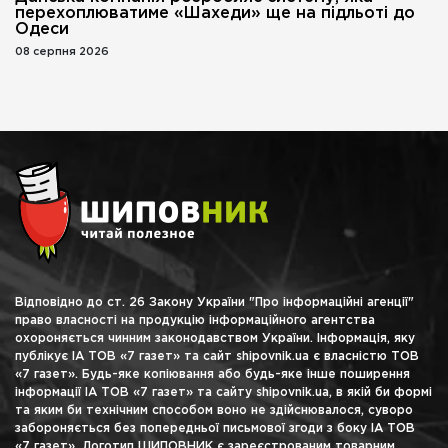
перехоплюватиме «Шахеди» ще на підльоті до
Одеси
08 серпня 2026
Відповідно до ст. 26 Закону України "Про інформаційні агенції"
право власності на продукцію інформаційного агентства
охороняється чинним законодавством України. Інформація, яку
публікує ІА ТОВ «7 газет» та сайт shipovnik.ua є власністю ТОВ
«7 газет». Будь-яке копіювання або будь-яке інше поширення
інформації ІА ТОВ «7 газет» та сайту shipovnik.ua, в якій би формі
та яким би технічним способом воно не здійснювалося, суворо
забороняється без попередньої письмової згоди з боку ІА ТОВ
«7 газет». Логотип ШИПОВНИК є зареєстрованим товарним