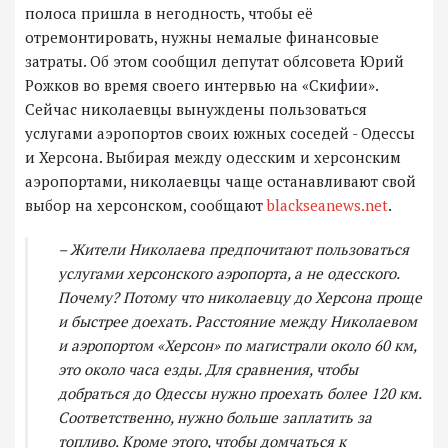
полоса пришла в негодность, чтобы её
отремонтировать, нужны немалые финансовые
затраты. Об этом сообщил депутат облсовета Юрий
Рожков во время своего интервью на «Скифии».
Сейчас николаевцы вынуждены пользоваться
услугами аэропортов своих южных соседей - Одессы
и Херсона. Выбирая между одесским и херсонским
аэропортами, николаевцы чаще останавливают свой
выбор на херсонском, сообщают
blackseanews.net
.
– Жители Николаева предпочитают пользоваться
услугами херсонского аэропорта, а не одесского.
Почему? Потому что николаевцу до Херсона проще
и быстрее доехать. Расстояние между Николаевом
и аэропортом «Херсон» по магистрали около 60 км,
это около часа езды. Для сравнения, чтобы
добраться до Одессы нужно проехать более 120 км.
Соответственно, нужно больше заплатить за
топливо. Кроме этого, чтобы домчаться к