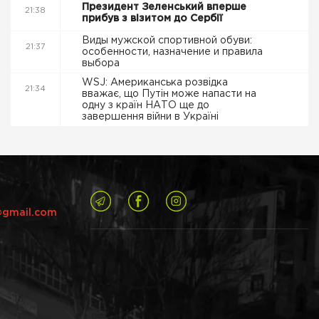
Президент Зеленський вперше
21:38
прибув з візитом до Сербії
Виды мужской спортивной обуви:
21:37
особенности, назначение и правила
выбора
WSJ: Американська розвідка
21:34
вважає, що Путін може напасти на
одну з країн НАТО ще до
завершення війни в Україні
@gmail.com