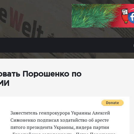
овать Порошенко по
СМИ
Заместитель генпрокурора Украины Алексей
Симоненко подписал ходатайство об аресте
пятого президента Украины, лидера партии