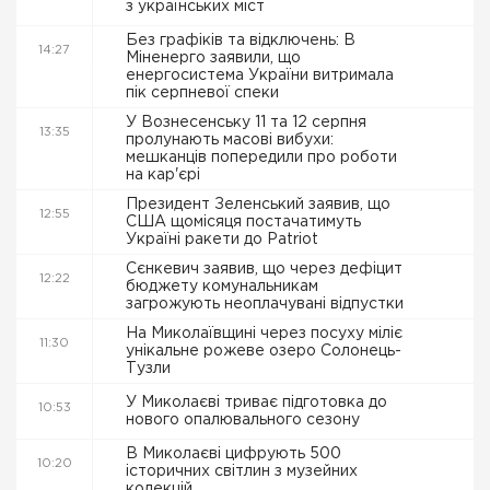
з українських міст
Без графіків та відключень: В
14:27
Міненерго заявили, що
енергосистема України витримала
пік серпневої спеки
У Вознесенську 11 та 12 серпня
13:35
пролунають масові вибухи:
мешканців попередили про роботи
на кар'єрі
Президент Зеленський заявив, що
12:55
США щомісяця постачатимуть
Україні ракети до Patriot
Сєнкевич заявив, що через дефіцит
12:22
бюджету комунальникам
загрожують неоплачувані відпустки
На Миколаївщині через посуху міліє
11:30
унікальне рожеве озеро Солонець-
Тузли
У Миколаєві триває підготовка до
10:53
нового опалювального сезону
В Миколаєві цифрують 500
10:20
історичних світлин з музейних
колекцій