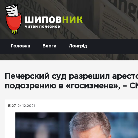
Головна
Блоги
Лонгрід
Печерский суд разрешил арест
подозрению в «госизмене», – 
15:27
24.12.2021