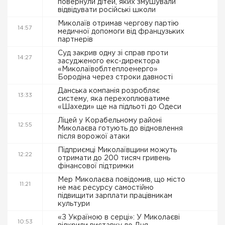
повернули дітей, яких змушували
відвідувати російські школи
Миколаїв отримав чергову партію
14:57
медичної допомоги від французьких
партнерів
Суд закрив одну зі справ проти
14:27
засудженого екс-директора
«Миколаївоблтеплоенерго»
Бородіна через строки давності
Данська компанія розробляє
13:33
систему, яка перехоплюватиме
«Шахеди» ще на підльоті до Одеси
Ліцей у Корабельному районі
12:55
Миколаєва готують до відновлення
після ворожої атаки
Підприємці Миколаївщини можуть
12:22
отримати до 200 тисяч гривень
фінансової підтримки
Мер Миколаєва повідомив, що місто
11:21
не має ресурсу самостійно
підвищити зарплати працівникам
культури
«З Україною в серці»: У Миколаєві
10:53