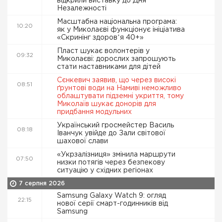
відкрили виставку до Дня
Незалежності
Масштабна національна програма:
10:20
як у Миколаєві функціонує ініціатива
«Скринінг здоровʼя 40+»
Пласт шукає волонтерів у
09:32
Миколаєві: дорослих запрошують
стати наставниками для дітей
Сєнкевич заявив, що через високі
08:51
ґрунтові води на Намиві неможливо
облаштувати підземні укриття, тому
Миколаїв шукає донорів для
придбання модульних
Український гросмейстер Василь
08:18
Іванчук увійде до Зали світової
шахової слави
«Укрзалізниця» змінила маршрути
07:50
низки потягів через безпекову
ситуацію у східних регіонах
7 серпня 2026
Samsung Galaxy Watch 9: огляд
22:15
нової серії смарт-годинників від
Samsung