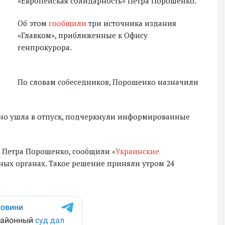
«Европейская солидарность» Петра Порошенко.
Об этом
сообщили
три источника издания
«Главком», приближенные к Офису
генпрокурора.
По словам собеседников, Порошенко назначили
 но ушла в отпуск, подчеркнули информированные
е Петра Порошенко, сообщили «
Украинские
ьных органах. Такое решение приняли утром 24