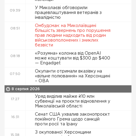
У Миколаєві обговорили
09:39
працевлаштування ветеранів з
інвалідністю
Омбудсман: на Миколаївщині
08:51
більшість звернень про порушення
прав людини надходить від родин
військовополонених і зниклих
безвісти
«Розумна» колонка від OpenAI
08:18
може коштувати від $300 до $400
— Engadget
Окупанти отримали вказівку на
07:50
«вільне полювання» на Херсонщині
– ОВА
8 серпня 2026
Уряд виділив майже ₴10 млн
17:27
субвенції на проєкти відновлення у
Миколаївській області
Сенат США ухвалив законопроєкт
16:31
покійного Грема щодо санкцій
проти росії та Ірану
З окупованої Херсонщини
15:38