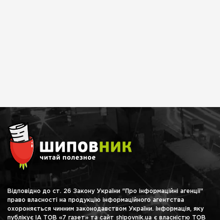
Відповідно до ст. 26 Закону України "Про інформаційні агенції"
право власності на продукцію інформаційного агентства
охороняється чинним законодавством України. Інформація, яку
публікує ІА ТОВ «7 газет» та сайт shipovnik.ua є власністю ТОВ