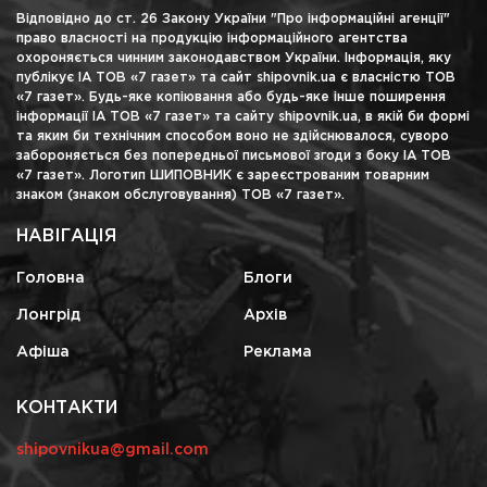
Відповідно до ст. 26 Закону України "Про інформаційні агенції"
право власності на продукцію інформаційного агентства
охороняється чинним законодавством України. Інформація, яку
публікує ІА ТОВ «7 газет» та сайт shipovnik.ua є власністю ТОВ
«7 газет». Будь-яке копіювання або будь-яке інше поширення
інформації ІА ТОВ «7 газет» та сайту shipovnik.ua, в якій би формі
та яким би технічним способом воно не здійснювалося, суворо
забороняється без попередньої письмової згоди з боку ІА ТОВ
«7 газет». Логотип ШИПОВНИК є зареєстрованим товарним
знаком (знаком обслуговування) ТОВ «7 газет».
НАВІГАЦІЯ
Головна
Блоги
Лонгрід
Архів
Афіша
Реклама
КОНТАКТИ
shipovnikua@gmail.com