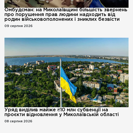
Омбудсман: на Миколаївщині більшість звернень
про порушення прав людини надходить від
родин військовополонених і зниклих безвісти
09 серпня 2026
Уряд виділив майже ₴10 млн субвенції на
проєкти відновлення у Миколаївській області
08 серпня 2026