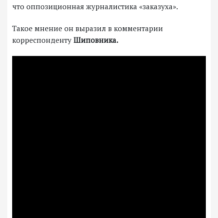
что оппозиционная журналистика «заказуха».
Такое мнение он выразил в комментарии
корреспонденту
Шиповника.