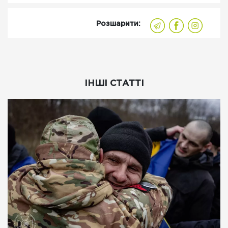
Розшарити:
ІНШІ СТАТТІ