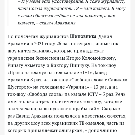
– И у меня есть удостоверение. Я тоже журналист,
член Союза журналистов… Я – ваш коллега. Я могу
с вами общаться сейчас не как политик, а как
коллега, – сказал Арахамия.
По подсчётам журналистов
Шиповника
, Давид
Арахамия в 2021 году 26 раз посещал главные ток-
шоу на телеканалах, которые принадлежат
украинским бизнесменам Игорю Коломойскому,
Ринату Ахметову и Виктору Пинчуку. На ток-шоу
«Право на владу» на телеканале «1+1» Давид
Арахамия 8 раз, на ток-шоу «Свобода слова с Савиком
Шустером» на телеканале «Украина» – 13 раз, а на
ток-шоу «Свобода слова» на канале ICTV – 5 раз. Речь
идёт только о трёх политических ток-шоу, которые
эти телеканалы выпускают в прайм-тайм. Сколько
раз Давид Арахамия появлялся в новостных сюжетах,
на других шоу всех украинских ТВ-каналов, часть из
которых принадлежат олигархам, – доподлинно