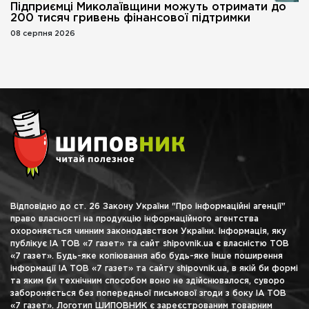
Підприємці Миколаївщини можуть отримати до
200 тисяч гривень фінансової підтримки
08 серпня 2026
Відповідно до ст. 26 Закону України "Про інформаційні агенції"
право власності на продукцію інформаційного агентства
охороняється чинним законодавством України. Інформація, яку
публікує ІА ТОВ «7 газет» та сайт shipovnik.ua є власністю ТОВ
«7 газет». Будь-яке копіювання або будь-яке інше поширення
інформації ІА ТОВ «7 газет» та сайту shipovnik.ua, в якій би формі
та яким би технічним способом воно не здійснювалося, суворо
забороняється без попередньої письмової згоди з боку ІА ТОВ
«7 газет». Логотип ШИПОВНИК є зареєстрованим товарним