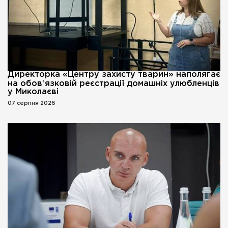
Директорка «Центру захисту тварин» наполягає
на обовʼязковій реєстрації домашніх улюбленців
у Миколаєві
07 серпня 2026