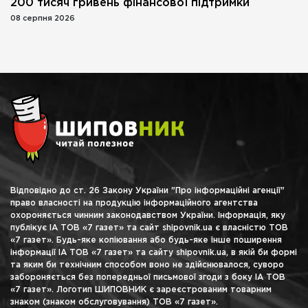
200 тисяч гривень фінансової підтримки
08 серпня 2026
Відповідно до ст. 26 Закону України "Про інформаційні агенції"
право власності на продукцію інформаційного агентства
охороняється чинним законодавством України. Інформація, яку
публікує ІА ТОВ «7 газет» та сайт shipovnik.ua є власністю ТОВ
«7 газет». Будь-яке копіювання або будь-яке інше поширення
інформації ІА ТОВ «7 газет» та сайту shipovnik.ua, в якій би формі
та яким би технічним способом воно не здійснювалося, суворо
забороняється без попередньої письмової згоди з боку ІА ТОВ
«7 газет». Логотип ШИПОВНИК є зареєстрованим товарним
знаком (знаком обслуговування) ТОВ «7 газет».