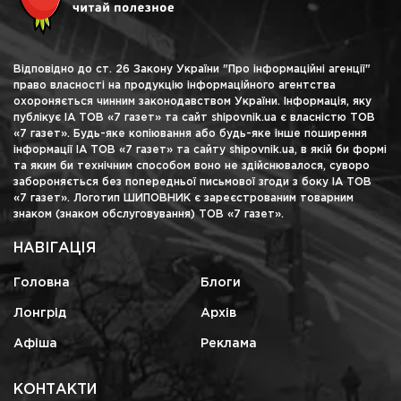
Відповідно до ст. 26 Закону України "Про інформаційні агенції"
право власності на продукцію інформаційного агентства
охороняється чинним законодавством України. Інформація, яку
публікує ІА ТОВ «7 газет» та сайт shipovnik.ua є власністю ТОВ
«7 газет». Будь-яке копіювання або будь-яке інше поширення
інформації ІА ТОВ «7 газет» та сайту shipovnik.ua, в якій би формі
та яким би технічним способом воно не здійснювалося, суворо
забороняється без попередньої письмової згоди з боку ІА ТОВ
«7 газет». Логотип ШИПОВНИК є зареєстрованим товарним
знаком (знаком обслуговування) ТОВ «7 газет».
НАВІГАЦІЯ
Головна
Блоги
Лонгрід
Архів
Афіша
Реклама
КОНТАКТИ