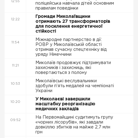
12:55
поліцейська навчала дітей основним
правилам поведінки
Громади Миколаївщини
12:22
отримають 27 трансформаторів
для посилення енергетичної
стійкості
Міжнародне партнерство в дії:
11:54
РОВР у Миколаївській області
отримав сучасну спецтехніку від
уряду Німеччини
Миколаїв продовжує підтримувати
11:21
захисників і захисниць, які
повертаються з полону
Миколаївські веслувальники
10:53
здобули п’ять медалей на чемпіонаті
України
У Миколаєві завершили
10:20
масштабну реорганізацію
медичних закладів
На Первомайщині судитимуть групу
09:52
«чорних лісорубів», які завдали
довкіллю збитків на майже 2,7 млн
грн