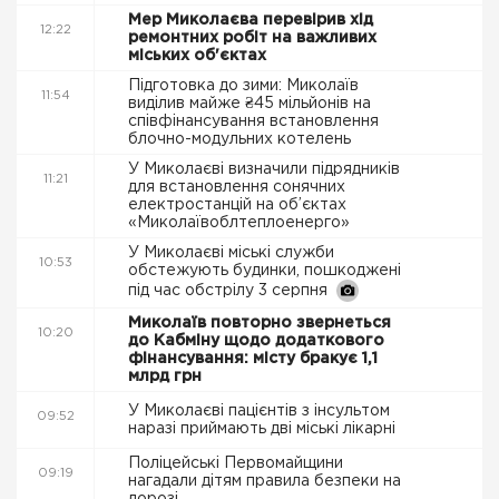
Мер Миколаєва перевірив хід
12:22
ремонтних робіт на важливих
міських об'єктах
Підготовка до зими: Миколаїв
11:54
виділив майже ₴45 мільйонів на
співфінансування встановлення
блочно-модульних котелень
У Миколаєві визначили підрядників
11:21
для встановлення сонячних
електростанцій на об’єктах
«Миколаївоблтеплоенерго»
У Миколаєві міські служби
10:53
обстежують будинки, пошкоджені
під час обстрілу 3 серпня
Миколаїв повторно звернеться
10:20
до Кабміну щодо додаткового
фінансування: місту бракує 1,1
млрд грн
У Миколаєві пацієнтів з інсультом
09:52
наразі приймають дві міські лікарні
Поліцейські Первомайщини
09:19
нагадали дітям правила безпеки на