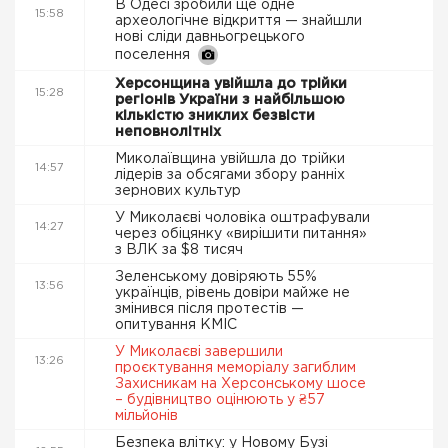
В Одесі зробили ще одне
15:58
археологічне відкриття — знайшли
нові сліди давньогрецького
поселення
Херсонщина увійшла до трійки
15:28
регіонів України з найбільшою
кількістю зниклих безвісти
неповнолітніх
Миколаївщина увійшла до трійки
14:57
лідерів за обсягами збору ранніх
зернових культур
У Миколаєві чоловіка оштрафували
14:27
через обіцянку «вирішити питання»
з ВЛК за $8 тисяч
Зеленському довіряють 55%
13:56
українців, рівень довіри майже не
змінився після протестів —
опитування КМІС
У Миколаєві завершили
13:26
проєктування меморіалу загиблим
Захисникам на Херсонському шосе
– будівництво оцінюють у ₴57
мільйонів
Безпека влітку: у Новому Бузі