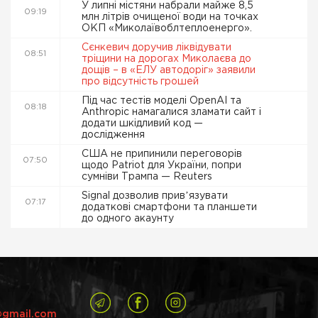
У липні містяни набрали майже 8,5
09:19
млн літрів очищеної води на точках
ОКП «Миколаївоблтеплоенерго».
Сєнкевич доручив ліквідувати
08:51
тріщини на дорогах Миколаєва до
дощів – в «ЕЛУ автодоріг» заявили
про відсутність грошей
Під час тестів моделі OpenAI та
08:18
Anthropic намагалися зламати сайт і
додати шкідливий код —
дослідження
США не припинили переговорів
07:50
щодо Patriot для України, попри
сумніви Трампа — Reuters
Signal дозволив привʼязувати
07:17
додаткові смартфони та планшети
до одного акаунту
@gmail.com