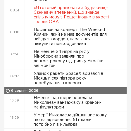
дорозі
«Я готовий працювати з будь-ким»,-
08:51
Сєнкевич впевнений, що знайде
спільну мову з Решетіловим в якості
голови ОВА
Поспішав на концерт The Weeknd.
08:18
Киянин, який не мав документів для
виїзду за кордон, намагався
підкупити прикордонника
Не менше $4 млрд на рік: у
07:50
Міноборони заявили про
довгострокову підтримку України
від Британії
Уламок ракети SpaceX врізався в
07:17
Місяць після півтора року
перебування в космосі
6 серпня 2026
Німецькі партнери передали
16:59
Миколаєву вантажівку з краном-
маніпулятором
У мерії Миколаєва дійшли висновку,
16:29
що на відновлення 51 школи
потрібно пів мільярда