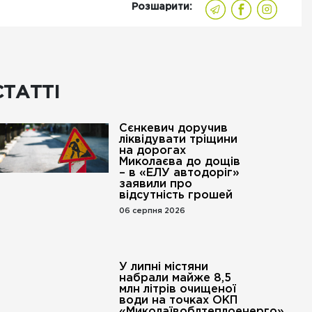
Розшарити:
СТАТТІ
Сєнкевич доручив
ліквідувати тріщини
на дорогах
Миколаєва до дощів
– в «ЕЛУ автодоріг»
заявили про
відсутність грошей
06 серпня 2026
У липні містяни
набрали майже 8,5
млн літрів очищеної
води на точках ОКП
«Миколаївоблтеплоенерго».