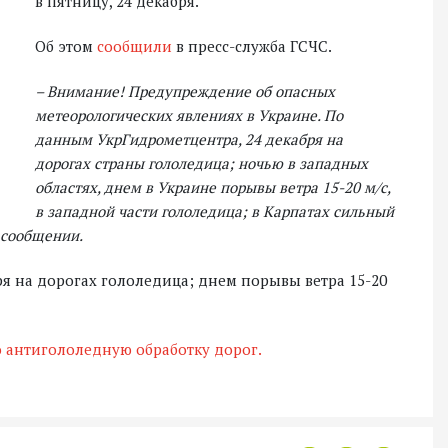
в пятницу, 24 декабря.
Об этом
сообщили
в пресс-служба ГСЧС.
– Внимание! Предупреждение об опасных
метеорологических явлениях в Украине. По
данным УкрГидрометцентра, 24 декабря на
дорогах страны гололедица; ночью в западных
областях, днем в Украине порывы ветра 15-20 м/с,
в западной части гололедица; в Карпатах сильный
в сообщении.
бря на дорогах гололедица; днем порывы ветра 15-20
о антигололедную обработку дорог.