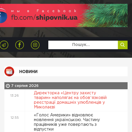
НОВИНИ
7 серпня 2026
Директорка «Центру захисту
13:26
тварин» наполягає на обовʼязковій
реєстрації домашніх улюбленців у
Миколаєві
«Голос Америки» відновлює
12:55
мовлення українською. Частину
працівників уже повертають з
відпустки